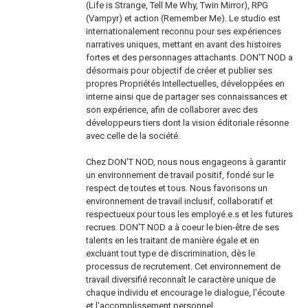
(Life is Strange, Tell Me Why, Twin Mirror), RPG
(Vampyr) et action (Remember Me). Le studio est
internationalement reconnu pour ses expériences
narratives uniques, mettant en avant des histoires
fortes et des personnages attachants. DON'T NOD a
désormais pour objectif de créer et publier ses
propres Propriétés Intellectuelles, développées en
interne ainsi que de partager ses connaissances et
son expérience, afin de collaborer avec des
développeurs tiers dont la vision éditoriale résonne
avec celle de la société.
Chez DON'T NOD, nous nous engageons à garantir
un environnement de travail positif, fondé sur le
respect de toutes et tous. Nous favorisons un
environnement de travail inclusif, collaboratif et
respectueux pour tous les employé.e.s et les futures
recrues. DON'T NOD a à coeur le bien-être de ses
talents en les traitant de manière égale et en
excluant tout type de discrimination, dès le
processus de recrutement. Cet environnement de
travail diversifié reconnaît le caractère unique de
chaque individu et encourage le dialogue, l'écoute
et l'accomplissement personnel.