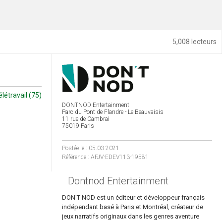
5,008 lecteurs
élétravail (75)
DONTNOD Entertainment
Parc du Pont de Flandre - Le Beauvaisis
11 rue de Cambrai
75019 Paris
Postée le : 05.03.2021
Référence : AFJV-EDEV113-19581
Dontnod Entertainment
DON'T NOD est un éditeur et développeur français
indépendant basé à Paris et Montréal, créateur de
jeux narratifs originaux dans les genres aventure