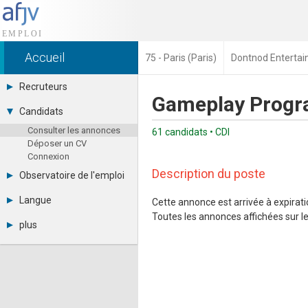
Accueil
75 - Paris (Paris)
Dontnod Enterta
Recruteurs
Gameplay Progr
Déposer une annonce
Candidats
Base des CV
Consulter les annonces
Tarifs
61 candidats • CDI
Déposer un CV
Interface recruteur
Connexion
Description du poste
Observatoire de l'emploi
Par région
Langue
Cette annonce est arrivée à expiratio
Par métier
Toutes les annonces affichées sur le 
Français
Par contrat
plus
English
Métiers et compétences
Actualités
Español
A propos
Partenaires
RSS
Fréquentation