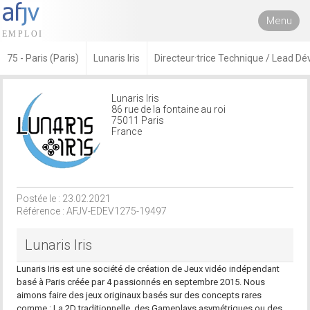
Menu
75 - Paris (Paris)
Lunaris Iris
Directeur·trice Technique / Lead D
Lunaris Iris
86 rue de la fontaine au roi
75011 Paris
France
Postée le : 23.02.2021
Référence : AFJV-EDEV1275-19497
Lunaris Iris
Lunaris Iris est une société de création de Jeux vidéo indépendant
basé à Paris créée par 4 passionnés en septembre 2015. Nous
aimons faire des jeux originaux basés sur des concepts rares
comme : La 2D traditionnelle, des Gameplays asymétriques ou des