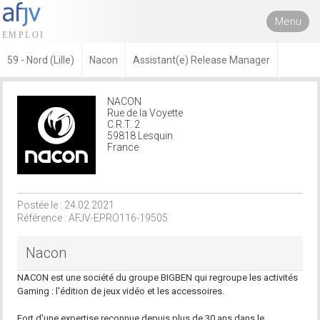
Menu
59 - Nord (Lille)
Nacon
Assistant(e) Release Manager
NACON
Rue de la Voyette
C.R.T. 2
59818 Lesquin
France
Postée le : 24.02.2021
Référence : AFJV-EPRO116-19505
Nacon
NACON est une société du groupe BIGBEN qui regroupe les activités
Gaming : l'édition de jeux vidéo et les accessoires.
Fort d'une expertise reconnue depuis plus de 30 ans dans le