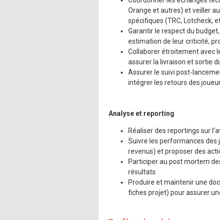
Coordonner les échanges tech
Orange et autres) et veiller 
spécifiques (TRC, Lotcheck, et
Garantir le respect du budget, 
estimation de leur criticité, p
Collaborer étroitement avec 
assurer la livraison et sortie du
Assurer le suivi post-lancemen
intégrer les retours des joueu
Analyse et reporting
Réaliser des reportings sur l
Suivre les performances des j
revenus) et proposer des acti
Participer au post mortem des
résultats
Produire et maintenir une docu
fiches projet) pour assurer u