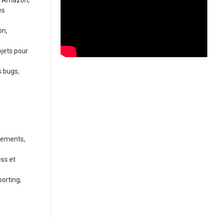
e, Amazon,
es
on,
jets pour
s bugs,
rgements,
ess et
porting,