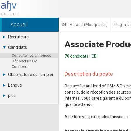
Accueil
34 - Hérault (Montpellier)
Plug In Di
Recruteurs
Associate Produ
Déposer une annonce
Candidats
Base des CV
Consulter les annonces
Tarifs
70 candidats • CDI
Déposer un CV
Interface recruteur
Connexion
Description du poste
Observatoire de l'emploi
Par région
Langue
Rattaché.e au Head of CSM & Distrib 
Par métier
console, de la réception des sources 
Français
Par contrat
plus
internes, vous serez garant·e du bo
English
Métiers et compétences
Actualités
Español
qualité attendu.
A propos
Partenaires
A ce titre vos principales missions se
RSS
Fréquentation