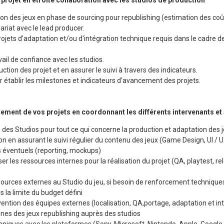
 projet en étroite collaboration avec les studios de production
tion des jeux en phase de sourcing pour republishing (estimation des coû
ariat avec le lead producer.
projets d'adaptation et/ou d'intégration technique requis dans le cadre d
.
vail de confiance avec les studios.
ction des projet et en assurer le suivi à travers des indicateurs.
établir les milestones et indicateurs d'avancement des projets.
lement de vos projets en coordonnant les différents intervenants et 
l.e des Studios pour tout ce qui concerne la production et adaptation des 
tion en assurant le suivi régulier du contenu des jeux (Game Design, UI / 
s éventuels (reporting, mockups)
iser les ressources internes pour la réalisation du projet (QA, playtest, r
essources externes au Studio du jeu, si besoin de renforcement techniq
s la limite du budget défini
rvention des équipes externes (localisation, QA,portage, adaptation et in
tones des jeux republishing auprès des studios