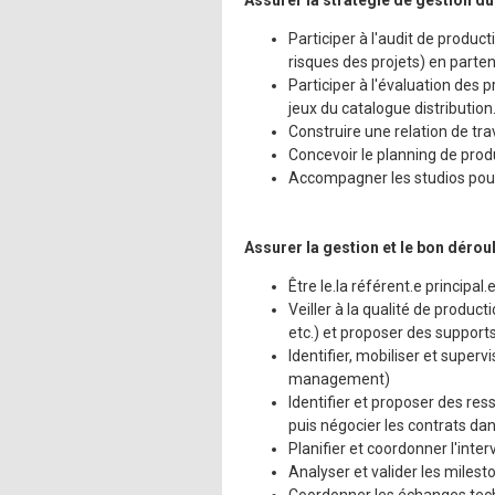
Assurer la stratégie de gestion du
Mentions légales
Participer à l'audit de produc
risques des projets) en parten
Participer à l'évaluation des 
jeux du catalogue distribution
Construire une relation de tra
Concevoir le planning de produ
Accompagner les studios pour 
Assurer la gestion et le bon dérou
Être le.la référent.e principa
Veiller à la qualité de produc
etc.) et proposer des support
Identifier, mobiliser et superv
management)
Identifier et proposer des r
puis négocier les contrats dan
Planifier et coordonner l'inte
Analyser et valider les miles