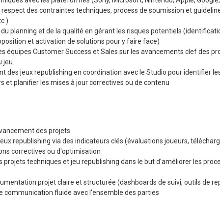
niques avec les plateformes (Sony, Microsoft, Nintendo, Apple, Googl
au respect des contraintes techniques, process de soumission et guidelin
c.)
du planning et de la qualité en gérant les risques potentiels (identificati
roposition et activation de solutions pour y faire face)
les équipes Customer Success et Sales sur les avancements clef des pro
 jeu..
t des jeux republishing en coordination avec le Studio pour identifier le
rs et planifier les mises à jour correctives ou de contenu
'avancement des projets
eux republishing via des indicateurs clés (évaluations joueurs, télécha
ons correctives ou d'optimisation
 projets techniques et jeu republishing dans le but d'améliorer les proc
mentation projet claire et structurée (dashboards de suivi, outils de re
ne communication fluide avec l'ensemble des parties