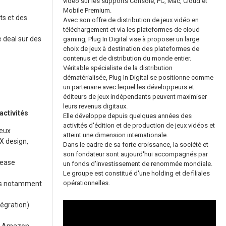
vidéo sur les supports Console, PC, Mac, Cloud et
Mobile Premium.
ts et des
Avec son offre de distribution de jeux vidéo en
téléchargement et via les plateformes de cloud
e deal sur des
gaming, Plug In Digital vise à proposer un large
choix de jeux à destination des plateformes de
contenus et de distribution du monde entier.
Véritable spécialiste de la distribution
dématérialisée, Plug In Digital se positionne comme
un partenaire avec lequel les développeurs et
éditeurs de jeux indépendants peuvent maximiser
leurs revenus digitaux.
activités
Elle développe depuis quelques années des
activités d'édition et de production de jeux vidéos et
jeux
atteint une dimension internationale.
UX design,
Dans le cadre de sa forte croissance, la société et
son fondateur sont aujourd'hui accompagnés par
elease
un fonds d'investissement de renommée mondiale.
Le groupe est constitué d'une holding et de filiales
opérationnelles.
ues notamment
tégration)