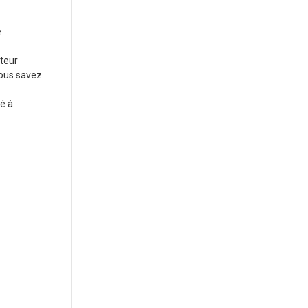
e
teur
Vous savez
té à