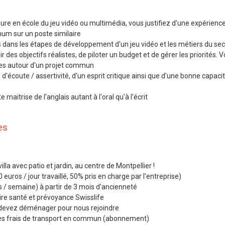
ure en école du jeu vidéo ou multimédia, vous justifiez d'une expérienc
um sur un poste similaire
dans les étapes de développement d'un jeu vidéo et les métiers du sec
 des objectifs réalistes, de piloter un budget et de gérer les priorités. 
pes autour d'un projet commun
 d'écoute / assertivité, d'un esprit critique ainsi que d'une bonne capaci
 maitrise de l'anglais autant à l'oral qu'à l'écrit
es
lla avec patio et jardin, au centre de Montpellier !
euros / jour travaillé, 50% pris en charge par l'entreprise)
rs / semaine) à partir de 3 mois d'ancienneté
e santé et prévoyance Swisslife
s devez déménager pour nous rejoindre
s frais de transport en commun (abonnement)