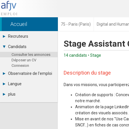
Accueil
75 - Paris (Paris)
Digital and Huma
Recruteurs
Stage Assistant
Déposer une annonce
Candidats
Base des CV
Consulter les annonces
Tarifs
14 candidats • Stage
Déposer un CV
Interface recruteur
Connexion
Description du stage
Observatoire de l'emploi
Par région
Langue
Dans vos missions, vous participerez
Par métier
Français
Par contrat
plus
Création de supports : Conce
English
Métiers et compétences
notre marché.
Actualités
Español
Animation de la page LinkedIn 
A propos
création des visuels associés.
Partenaires
RSS
Mise en avant de nos "Use Cas
Fréquentation
SNCF...) en fiches de cas conc