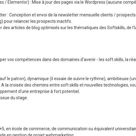
ss / Elementor) : Mise à jour des pages via le Wordpress (aucune comp
ter : Conception et envoi de la newsletter mensuelle clients / prospects
) pour relancer les prospects inactifs.
des articles de blog optimisés sur les thématiques des Softskills, de l'
er vos compétences dans des domaines d'avenir - les soft skills, la réali
uf le patron), dynamique (il essaie de suivre le rythme), ambitieuse (u
. A la croisée des chemins entre soft skills et nouvelles technologies, v
oppement d'une entreprise à fort potentiel.
issue du stage.
 +5, en école de commerce, de communication ou équivalent universitair
ude en gestion de projet webmarketing.