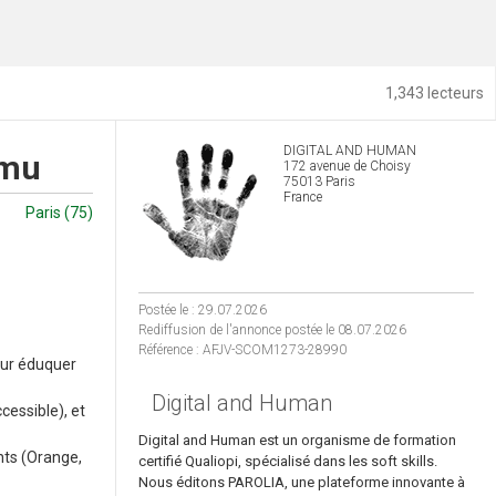
1,343 lecteurs
DIGITAL AND HUMAN
mmu
172 avenue de Choisy
75013 Paris
France
Paris (75)
Postée le : 29.07.2026
Rediffusion de l'annonce postée le 08.07.2026
Référence : AFJV-SCOM1273-28990
our éduquer
Digital and Human
cessible), et
Digital and Human est un organisme de formation
nts (Orange,
certifié Qualiopi, spécialisé dans les soft skills.
Nous éditons PAROLIA, une plateforme innovante à