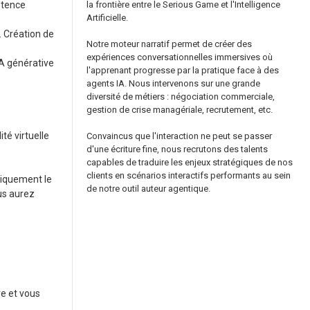
étence
la frontière entre le Serious Game et l'Intelligence
Artificielle.
. Création de
Notre moteur narratif permet de créer des
expériences conversationnelles immersives où
IA générative
l'apprenant progresse par la pratique face à des
agents IA. Nous intervenons sur une grande
diversité de métiers : négociation commerciale,
gestion de crise managériale, recrutement, etc.
té virtuelle
Convaincus que l'interaction ne peut se passer
d'une écriture fine, nous recrutons des talents
capables de traduire les enjeux stratégiques de nos
clients en scénarios interactifs performants au sein
niquement le
de notre outil auteur agentique.
ous aurez
e et vous