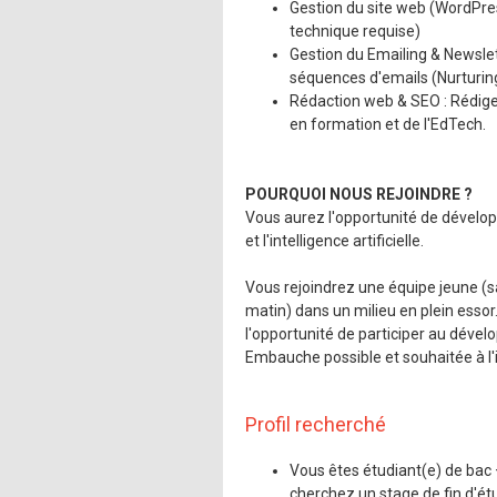
Mentions légales
Gestion du site web (WordPre
technique requise)
Gestion du Emailing & Newslet
séquences d'emails (Nurturing
Rédaction web & SEO : Rédiger 
en formation et de l'EdTech.
POURQUOI NOUS REJOINDRE ?
Vous aurez l'opportunité de développ
et l'intelligence artificielle.
Vous rejoindrez une équipe jeune (sa
matin) dans un milieu en plein essor
l'opportunité de participer au dével
Embauche possible et souhaitée à l'
Profil recherché
Vous êtes étudiant(e) de bac
cherchez un stage de fin d'ét