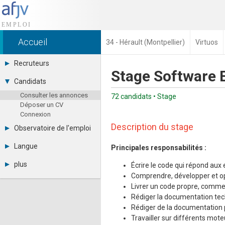
Accueil
34 - Hérault (Montpellier)
Virtuos
Recruteurs
Stage Software 
Déposer une annonce
Candidats
Base des CV
Consulter les annonces
Tarifs
72 candidats • Stage
Déposer un CV
Interface recruteur
Connexion
Description du stage
Observatoire de l'emploi
Par région
Langue
Principales responsabilités :
Par métier
Français
Par contrat
plus
Écrire le code qui répond aux
English
Métiers et compétences
Comprendre, développer et o
Actualités
Español
Livrer un code propre, commen
A propos
Rédiger la documentation te
Partenaires
RSS
Rédiger de la documentation p
Fréquentation
Travailler sur différents mote