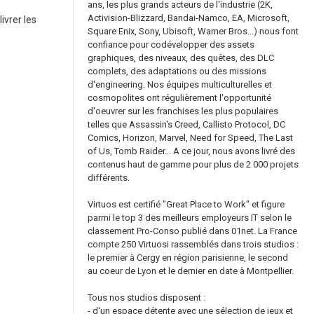
ans, les plus grands acteurs de l'industrie (2K,
Activision-Blizzard, Bandai-Namco, EA, Microsoft,
ivrer les
Square Enix, Sony, Ubisoft, Warner Bros...) nous font
confiance pour codévelopper des assets
graphiques, des niveaux, des quêtes, des DLC
complets, des adaptations ou des missions
d'engineering. Nos équipes multiculturelles et
cosmopolites ont régulièrement l'opportunité
d'oeuvrer sur les franchises les plus populaires
telles que Assassin's Creed, Callisto Protocol, DC
Comics, Horizon, Marvel, Need for Speed, The Last
of Us, Tomb Raider... A ce jour, nous avons livré des
contenus haut de gamme pour plus de 2 000 projets
différents.
Virtuos est certifié "Great Place to Work" et figure
parmi le top 3 des meilleurs employeurs IT selon le
classement Pro-Conso publié dans 01net. La France
compte 250 Virtuosi rassemblés dans trois studios :
le premier à Cergy en région parisienne, le second
au coeur de Lyon et le dernier en date à Montpellier.
Tous nos studios disposent :
- d'un espace détente avec une sélection de jeux et