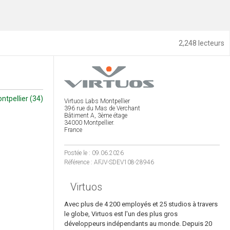
2,248 lecteurs
ntpellier (34)
Virtuos Labs Montpellier
396 rue du Mas de Verchant
Bâtiment A, 3ème étage
34000 Montpellier.
France
Postée le : 09.06.2026
Référence : AFJV-SDEV108-28946
Virtuos
Avec plus de 4 200 employés et 25 studios à travers
le globe, Virtuos est l'un des plus gros
développeurs indépendants au monde. Depuis 20