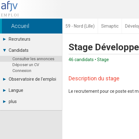
Accueil
59 - Nord (Lille)
Simaptic
Dévelo
Recruteurs
Stage Développeu
Déposer une annonce
Candidats
Base des CV
Consulter les annonces
Tarifs
46 candidats • Stage
Déposer un CV
Interface recruteur
Connexion
Description du stage
Observatoire de l'emploi
Par région
Langue
Le recrutement pour ce poste est m
Par métier
Français
Par contrat
plus
English
Métiers et compétences
Actualités
Español
A propos
Partenaires
RSS
Fréquentation