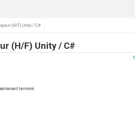
ppeur (H/F) Unity / C#
r (H/F) Unity / C#
T
aintenant terminé.