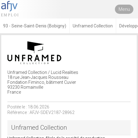
Menu
93 - Seine-Saint-Denis (Bobigny)
Unframed Collection
Développ
Unframed Collection / Lucid Realities
18 rue Jean-Jacques Rousseau
Fondation Fiminco, bâtiment Cuvier
93230 Romainville
France
Postée le : 18.06.2026
Référence : AFJV-SDEV2187-28962
Unframed Collection