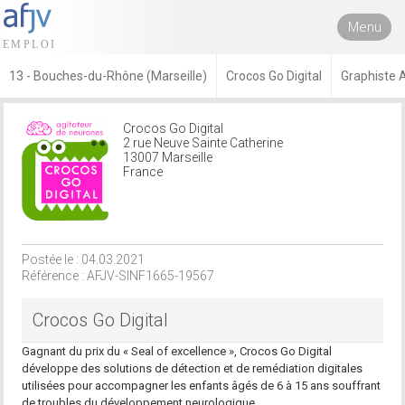
Menu
13 - Bouches-du-Rhône (Marseille)
Crocos Go Digital
Graphiste A
Crocos Go Digital
2 rue Neuve Sainte Catherine
13007 Marseille
France
Postée le : 04.03.2021
Référence : AFJV-SINF1665-19567
Crocos Go Digital
Gagnant du prix du « Seal of excellence », Crocos Go Digital
développe des solutions de détection et de remédiation digitales
utilisées pour accompagner les enfants âgés de 6 à 15 ans souffrant
de troubles du développement neurologique.