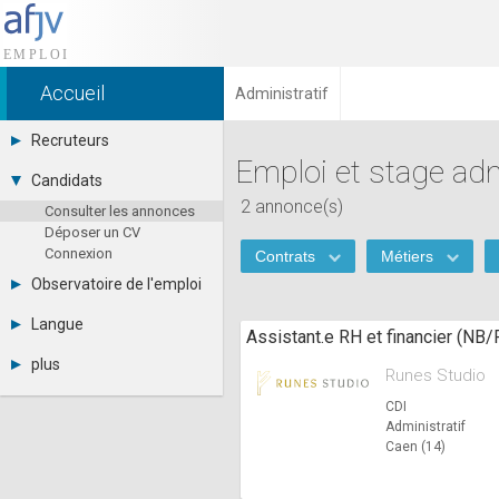
Accueil
Administratif
Recruteurs
Emploi et stage adm
Déposer une annonce
Candidats
Base des CV
2 annonce(s)
Consulter les annonces
Tarifs
Déposer un CV
Interface recruteur
Connexion
Contrats
Métiers
Observatoire de l'emploi
Par région
Langue
Assistant.e RH et financier (NB/
Par métier
Français
Par contrat
plus
Runes Studio
English
Métiers et compétences
Actualités
Español
CDI
A propos
Administratif
Partenaires
Caen (14)
RSS
Fréquentation