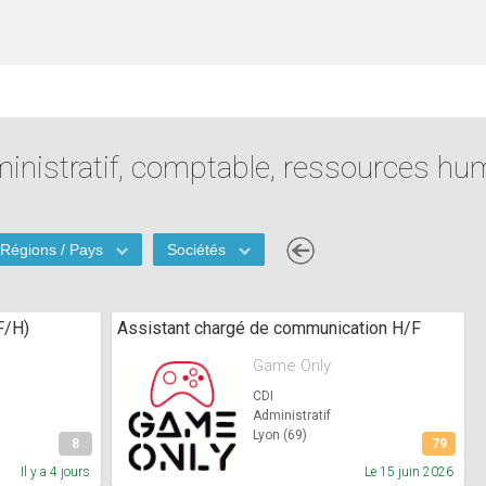
inistratif, comptable, ressources hu
Régions / Pays
Sociétés
F/H)
Assistant chargé de communication H/F
Game Only
CDI
Administratif
Lyon (69)
8
79
Il y a 4 jours
Le 15 juin 2026