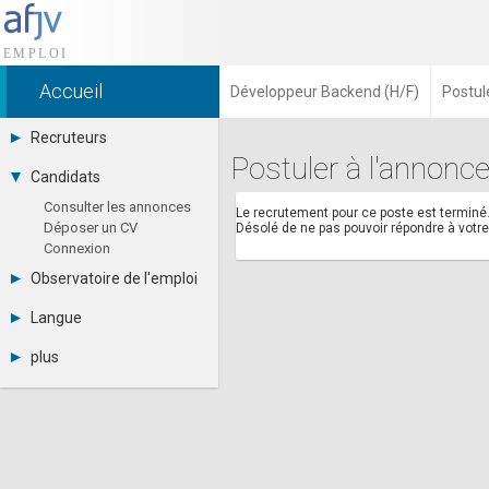
Accueil
Développeur Backend (H/F)
Postul
Recruteurs
Postuler à l'annonc
Déposer une annonce
Candidats
Base des CV
Consulter les annonces
Tarifs
Le recrutement pour ce poste est terminé
Déposer un CV
Désolé de ne pas pouvoir répondre à vot
Interface recruteur
Connexion
Observatoire de l'emploi
Par région
Langue
Par métier
Français
Par contrat
plus
English
Métiers et compétences
Actualités
Español
A propos
Partenaires
RSS
Fréquentation