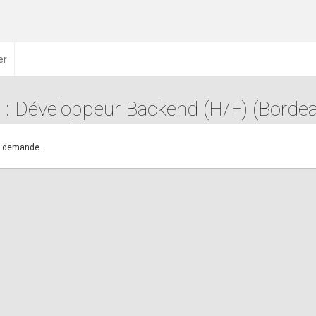
er
e : Développeur Backend (H/F) (Borde
.
re demande.