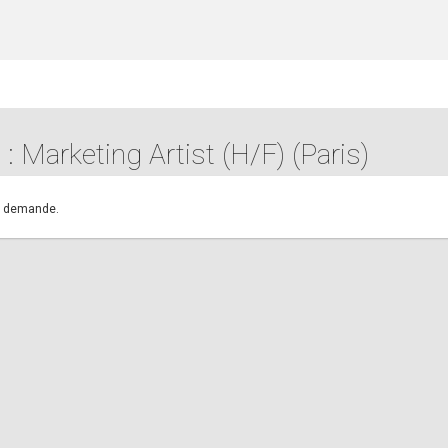
 : Marketing Artist (H/F) (Paris)
.
re demande.