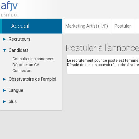
Accueil
Marketing Artist (H/F)
Postuler
Recruteurs
Postuler à l'annonce
Déposer une annonce
Candidats
Base des CV
Consulter les annonces
Tarifs
Le recrutement pour ce poste est terminé
Déposer un CV
Désolé de ne pas pouvoir répondre à vot
Interface recruteur
Connexion
Observatoire de l'emploi
Par région
Langue
Par métier
Français
Par contrat
plus
English
Métiers et compétences
Actualités
Español
A propos
Partenaires
RSS
Fréquentation