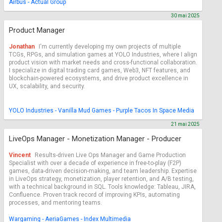
Airbus - Actual Group
30 mai 2025
Product Manager
Jonathan
I'm currently developing my own projects of multiple
TCGs, RPGs, and simulation games at YOLO Industries, where I align
product vision with market needs and cross-functional collaboration.
I specialize in digital trading card games, Web3, NFT features, and
blockchain-powered ecosystems, and drive product excellence in
UX, scalability, and security.
YOLO Industries - Vanilla Mud Games - Purple Tacos In Space Media
21 mai 2025
LiveOps Manager - Monetization Manager - Producer
Vincent
Results-driven Live Ops Manager and Game Production
Specialist with over a decade of experience in free-to-play (F2P)
games, data-driven decision-making, and team leadership. Expertise
in LiveOps strategy, monetization, player retention, and A/B testing,
with a technical background in SQL. Tools knowledge: Tableau, JIRA,
Confluence. Proven track record of improving KPIs, automating
processes, and mentoring teams.
Wargaming - AeriaGames - Index Multimedia