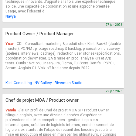
techniques innovants. J'apporte à la fois une expertise technique
solide, une capacité de coordination et une approche orientée
usage, avec l'objectif d
Navya
27 jan 2026
Product Owner / Product Manager
Yoan
CDI - Consultant marketing & produit chez Klint. Bac+5 (double
master). PO/PM : pilotage roadmap & backlog, priorisation, discovery
(ateliers, interviews, cadrage), rédaction user stories/spécifications,
coordination dev/métier, QA & mise en prod, analyse KPI et A/B
tests. Outils : Notion, Linear/Jira, Figma, FullStory. Certifs : PSPO I,
Scrum. Anglais C1. Voix-off freelance depuis 2022.
Klint Consulting - NV Gallery - Riverman Studio
22 jan 2026
Chef de projet MOA / Product owner
Vanda
J'ai un profil de Chef de projet MOA SI / Product Owner,
bilingue anglais, avec une dizaine d'années d'expérience
professionnelle. Mes compétences : gestion de projets
informatiques, création de logiciels internes, enrichissement de
logiciels existants ; de l'étape du recueil des besoins jusqu'à la
mise en production et prise en main par les utilisateurs, y compris