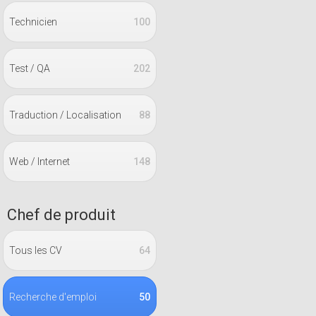
Technicien
100
Test / QA
202
Traduction / Localisation
88
Web / Internet
148
Chef de produit
Tous les CV
64
Recherche d'emploi
50