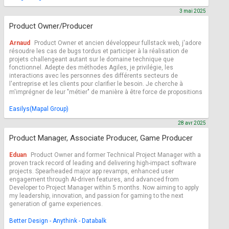
3 mai 2025
Product Owner/Producer
Arnaud
Product Owner et ancien développeur fullstack web, j'adore
résoudre les cas de bugs tordus et participer à la réalisation de
projets challengeant autant sur le domaine technique que
fonctionnel. Adepte des méthodes Agiles, je privilégie, les
interactions avec les personnes des différents secteurs de
l'entreprise et les clients pour clarifier le besoin. Je cherche à
m'imprégner de leur "métier" de manière à être force de propositions
Easilys(Mapal Group)
28 avr 2025
Product Manager, Associate Producer, Game Producer
Eduan
Product Owner and former Technical Project Manager with a
proven track record of leading and delivering high-impact software
projects. Spearheaded major app revamps, enhanced user
engagement through AI-driven features, and advanced from
Developer to Project Manager within 5 months. Now aiming to apply
my leadership, innovation, and passion for gaming to the next
generation of game experiences.
Better Design - Anythink - Databalk