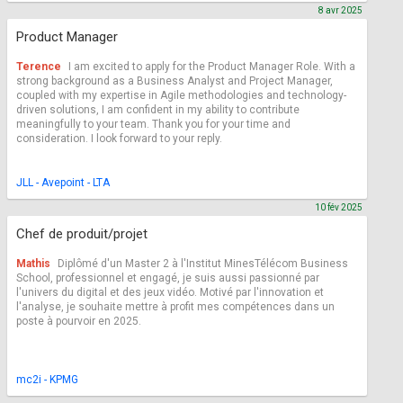
8 avr 2025
Product Manager
Terence
I am excited to apply for the Product Manager Role. With a
strong background as a Business Analyst and Project Manager,
coupled with my expertise in Agile methodologies and technology-
driven solutions, I am confident in my ability to contribute
meaningfully to your team. Thank you for your time and
consideration. I look forward to your reply.
JLL - Avepoint - LTA
10 fév 2025
Chef de produit/projet
Mathis
Diplômé d'un Master 2 à l'Institut MinesTélécom Business
School, professionnel et engagé, je suis aussi passionné par
l'univers du digital et des jeux vidéo. Motivé par l'innovation et
l'analyse, je souhaite mettre à profit mes compétences dans un
poste à pourvoir en 2025.
mc2i - KPMG