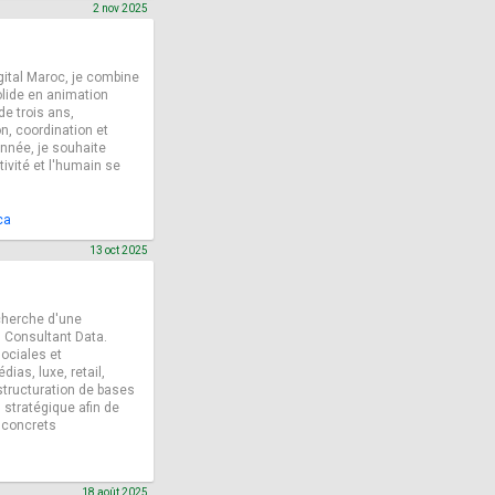
2 nov 2025
gital Maroc, je combine
olide en animation
de trois ans,
n, coordination et
onnée, je souhaite
tivité et l'humain se
ca
13 oct 2025
echerche d'une
u Consultant Data.
ociales et
ias, luxe, retail,
(structuration de bases
 stratégique afin de
 concrets
18 août 2025