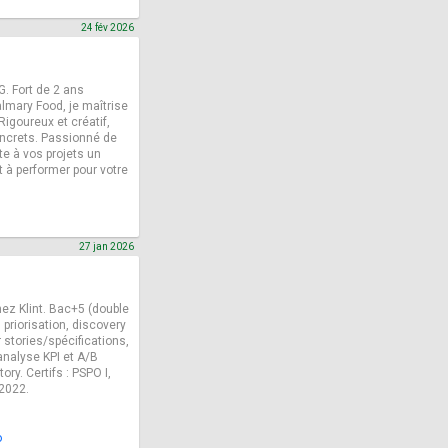
24 fév 2026
G. Fort de 2 ans
mary Food, je maîtrise
 Rigoureux et créatif,
oncrets. Passionné de
te à vos projets un
êt à performer pour votre
27 jan 2026
hez Klint. Bac+5 (double
priorisation, discovery
r stories/spécifications,
analyse KPI et A/B
tory. Certifs : PSPO I,
 2022.
o