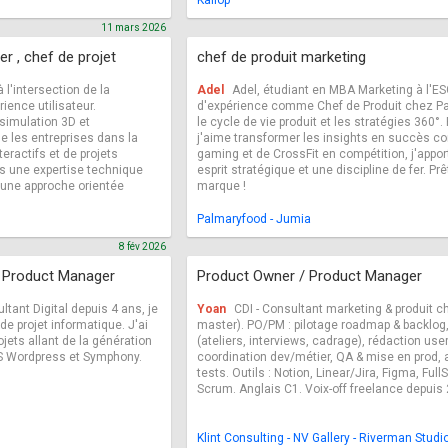
Kaliop
11 mars 2026
r , chef de projet
chef de produit marketing
 l'intersection de la
Adel
Adel, étudiant en MBA Marketing à l'ES
rience utilisateur.
d'expérience comme Chef de Produit chez Pal
 simulation 3D et
le cycle de vie produit et les stratégies 360°.
 les entreprises dans la
j'aime transformer les insights en succès c
teractifs et de projets
gaming et de CrossFit en compétition, j'appor
is une expertise technique
esprit stratégique et une discipline de fer. Pr
t une approche orientée
marque !
Palmaryfood - Jumia
8 fév 2026
- Product Manager
Product Owner / Product Manager
tant Digital depuis 4 ans, je
Yoan
CDI - Consultant marketing & produit c
de projet informatique. J'ai
master). PO/PM : pilotage roadmap & backlog, 
rojets allant de la génération
(ateliers, interviews, cadrage), rédaction use
CMS Wordpress et Symphony.
coordination dev/métier, QA & mise en prod, 
tests. Outils : Notion, Linear/Jira, Figma, FullS
Scrum. Anglais C1. Voix-off freelance depuis
Klint Consulting - NV Gallery - Riverman Studi