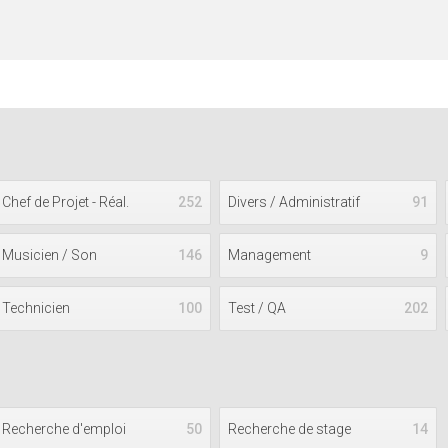
Chef de Projet - Réal.
252
Divers / Administratif
91
Musicien / Son
146
Management
9
Technicien
100
Test / QA
202
Recherche d'emploi
50
Recherche de stage
14