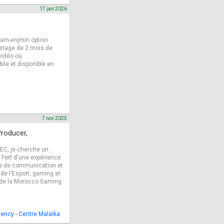
17 jan 2026
nam-enjmin option
n stage de 2 mois de
 vidéo où
le et disponible en
7 nov 2025
Producer,
EC, je cherche un
. Fort d'une expérience
e de communication et
de l'Esport, gaming et
on de la Morocco Gaming
ncy - Centre Malaïka