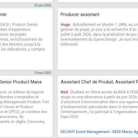
22 jan 2026
wner
Producer assistant
 MOA SI / Product Owner,
Hugo
Actuellement en Master 1 JMIN, au c
nnées d'expérience
gestion de projet, je suis a là recherche d'u
tion de projets
juillet à août 2026, dans la production de jeu
ternes, enrichissement de
éventuellement du Game Design. Je suis mobi
il des besoins jusqu'à la
télétravail.
les utilisateurs, y compris
10 nov 2025
 Senior Product Mana
Assistant Chef de Produit, Assistant 
or, un éditeur de logiciel
Neil
Etudiant en 3ème année de BBA à l'ESS
 données comptables et
stage ou une alternance à partir de juin 2026
Top Management Product. Fort
d'assistant Communication dans une agenc
ct Owner et Product
d'événementiel spécialisée dans le domaine 
ct et CPTO), je combine des
l'entertainment, j'ai participé à l'organisati
ansverses, de
Expo 2025.
hands on (Agile, Discovery,
DELIGHT Event Management - GEEK Maroc Age