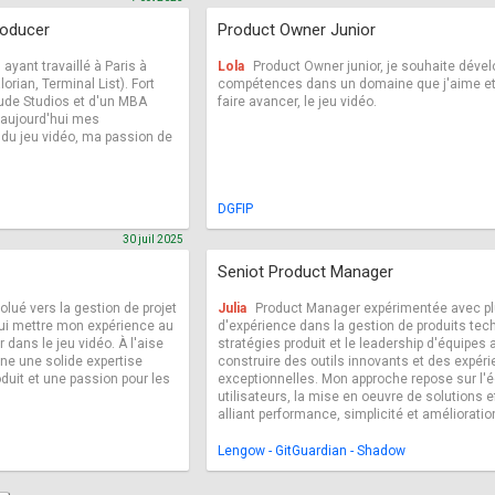
roducer
Product Owner Junior
ayant travaillé à Paris à
Lola
Product Owner junior, je souhaite déve
ian, Terminal List). Fort
compétences dans un domaine que j'aime et 
ude Studios et d'un MBA
faire avancer, le jeu vidéo.
 aujourd'hui mes
du jeu vidéo, ma passion de
DGFIP
30 juil 2025
Seniot Product Manager
olué vers la gestion de projet
Julia
Product Manager expérimentée avec pl
hui mettre mon expérience au
d'expérience dans la gestion de produits tech
r dans le jeu vidéo. À l'aise
stratégies produit et le leadership d'équipes 
ne une solide expertise
construire des outils innovants et des expéri
oduit et une passion pour les
exceptionnelles. Mon approche repose sur l'
utilisateurs, la mise en oeuvre de solutions e
alliant performance, simplicité et amélioratio
Lengow - GitGuardian - Shadow