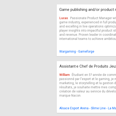
Game publishing and/or produc
Lucas
Passionate Product Manager wit
game industry, experienced in full pro
and excelling in live operations optimiza
player insights into impactful product s
and revenue. Proven leader in coordinat
international teams to achieve ambitio
Wargaming - Gameforge
Assistant·e Chef de Produits Jeu
William
Étudiant en 5? année de commu
passionné par l'esport et le gaming, je m
marketing, le storytelling et la gestion d
résultats, je souhaite mettre mes com
création de valeur au service du dévelo
marque Nacon.
Alsace Esport Arena - Slime Line - La 