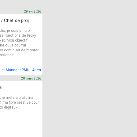
29 avr 2026
/ Chef de proj
a, je suis un profil
des fonctions de Proxy
et. Mon objectif
ne où je pourrai
 et continuer de monter
ssionne.
oduct Manager PMU - Alternance Product Owner PMU
20 mars 2026
al
je mets à profit ma
 ma fibre créative pour
ts digitaux