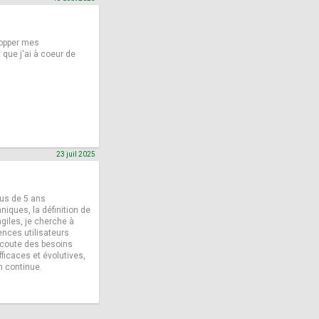
lopper mes
que j'ai à coeur de
23 juil 2025
us de 5 ans
niques, la définition de
agiles, je cherche à
ences utilisateurs
écoute des besoins
fficaces et évolutives,
n continue.