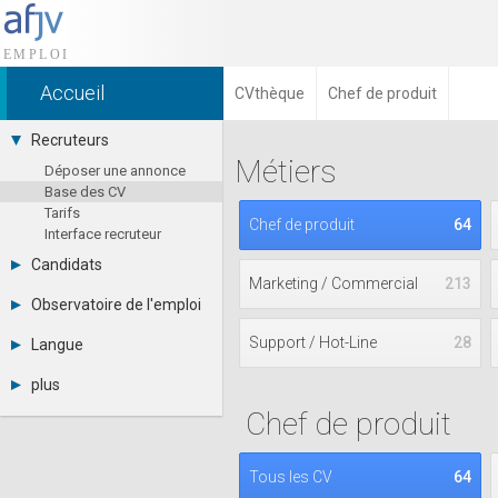
Accueil
CVthèque
Chef de produit
Recruteurs
Métiers
Déposer une annonce
Base des CV
Tarifs
Chef de produit
64
Interface recruteur
Candidats
Marketing / Commercial
213
Consulter les annonces
Observatoire de l'emploi
Déposer un CV
Par région
Connexion
Support / Hot-Line
28
Langue
Par métier
Français
Par contrat
plus
English
Métiers et compétences
Chef de produit
Actualités
Español
A propos
Partenaires
Tous les CV
64
RSS