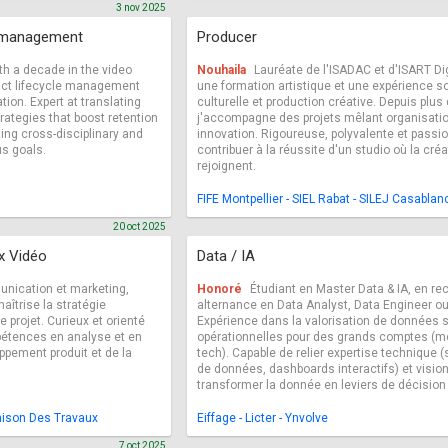
3 nov 2025
t management
Producer
h a decade in the video
Nouhaila
Lauréate de l'ISADAC et d'ISART Di
duct lifecycle management
une formation artistique et une expérience s
tion. Expert at translating
culturelle et production créative. Depuis plus 
trategies that boost retention
j'accompagne des projets mêlant organisatio
ing cross-disciplinary and
innovation. Rigoureuse, polyvalente et passi
us goals.
contribuer à la réussite d'un studio où la créa
rejoignent.
FIFE Montpellier - SIEL Rabat - SILEJ Casablan
20 oct 2025
x Vidéo
Data / IA
nication et marketing,
Honoré
Étudiant en Master Data & IA, en r
aîtrise la stratégie
alternance en Data Analyst, Data Engineer o
e projet. Curieux et orienté
Expérience dans la valorisation de données s
pétences en analyse et en
opérationnelles pour des grands comptes (méd
ppement produit et de la
tech). Capable de relier expertise technique 
de données, dashboards interactifs) et vision
transformer la donnée en leviers de décision
Maison Des Travaux
Eiffage - Licter - Ynvolve
7 oct 2025