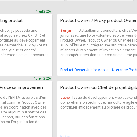
1 juil 2026
ting produit
Product Owner / Proxy product Owner 
chool, je possède une
Benjamin
Actuellement consultant chez Veoli
tal acquise chez G7, SFR et
junior avec une forte volonté d'évoluer vers 
i contribué au développement
Product Owner, Product Owner ou Chef de Proj
lyse de marché, aux A/B tests
aujourd'hui est d'intégrer une structure péren
, analytique et orienté
m'ancrer durablement, m'investir pleinement
expériences de jeu innovantes
en compétences dans un domaine qui me pa
Product Owner Junior Veolia - Alterance Pr
15 avr 2026
, Process improvemen
Product Owner ou Chef de projet digit
é de l'EPITA, avec plus d'un
Lucie
Issue du développement web backend, 
igital comme Product Owner,
compréhension technique, ma culture agile et
xes en coordination avec des
contribuer efficacement au pilotage de produi
aite aujourd'hui mettre ces
'esport, sur des fonctions
tion ou l'organisation de