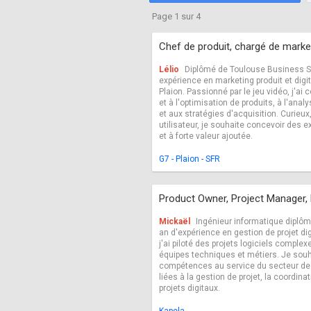
Fréquentation
Mentions légales
Page 1 sur 4
Chef de produit, chargé de marke
Lélio
Diplômé de Toulouse Business S
expérience en marketing produit et digi
Plaion. Passionné par le jeu vidéo, j'a
et à l'optimisation de produits, à l'ana
et aux stratégies d'acquisition. Curieux
utilisateur, je souhaite concevoir des 
et à forte valeur ajoutée.
G7 - Plaion - SFR
Product Owner, Project Manager
Mickaël
Ingénieur informatique diplôm
an d'expérience en gestion de projet d
j'ai piloté des projets logiciels comple
équipes techniques et métiers. Je souh
compétences au service du secteur de l
liées à la gestion de projet, la coordina
projets digitaux.