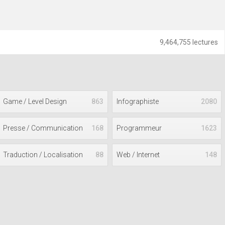
9,464,755 lectures
Game / Level Design
863
Infographiste
2080
Presse / Communication
168
Programmeur
1623
Traduction / Localisation
88
Web / Internet
148