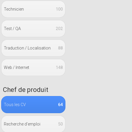
Technicien
100
Test / QA
202
Traduction / Localisation
88
Web / Internet
148
Chef de produit
Tous les CV
64
Recherche d'emploi
50