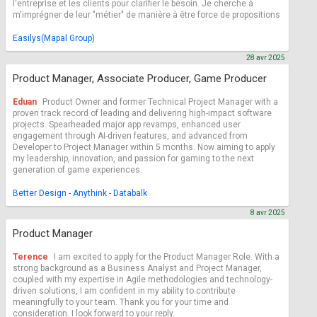
l'entreprise et les clients pour clarifier le besoin. Je cherche à
m'imprégner de leur "métier" de manière à être force de propositions
Easilys(Mapal Group)
28 avr 2025
Product Manager, Associate Producer, Game Producer
Eduan
Product Owner and former Technical Project Manager with a
proven track record of leading and delivering high-impact software
projects. Spearheaded major app revamps, enhanced user
engagement through AI-driven features, and advanced from
Developer to Project Manager within 5 months. Now aiming to apply
my leadership, innovation, and passion for gaming to the next
generation of game experiences.
Better Design - Anythink - Databalk
8 avr 2025
Product Manager
Terence
I am excited to apply for the Product Manager Role. With a
strong background as a Business Analyst and Project Manager,
coupled with my expertise in Agile methodologies and technology-
driven solutions, I am confident in my ability to contribute
meaningfully to your team. Thank you for your time and
consideration. I look forward to your reply.