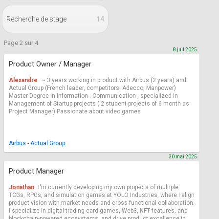
Recherche de stage
14
Page 2 sur 4
8 juil 2025
Product Owner / Manager
Alexandre
~ 3 years working in product with Airbus (2 years) and
Actual Group (French leader, competitors: Adecco, Manpower)
Master Degree in Information - Communication , specialized in
Management of Startup projects ( 2 student projects of 6 month as
Project Manager) Passionate about video games
Airbus - Actual Group
30 mai 2025
Product Manager
Jonathan
I'm currently developing my own projects of multiple
TCGs, RPGs, and simulation games at YOLO Industries, where I align
product vision with market needs and cross-functional collaboration.
I specialize in digital trading card games, Web3, NFT features, and
blockchain-powered ecosystems, and drive product excellence in