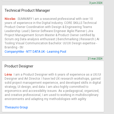
3 juin 2024
Technical Product Manager
Nicolas
SUMMARY I am a seasoned professional with over 10
years of experience in the Digital Industry. CORE SKILLS Technical
Product Owner Coordination with Design & Engineering Teams
Leadership: Lead | Senior Software Engineer Agile Planner | Jira
Project Management Scrum Master & Product Owner certified by
Scrum.org Data analysis enthusiast | Benchmarking | Research | AI
Tooling Visual Communication Bachelor: UI/UX Design expertise -
Branding - Str
CompanyHike - NTT DATA UK - Learning Pool
21 mai 2024
Product Designer
Léna
I am a Product Designer with 6 years of experience as a UX/UI
Designer and Art Director. I have led UX research workshops, gained
solid project management experience, and developed skills in digital
strategy, UI design, and data. I am also highly committed to
ergonomics and accessibility issues. As a pedagogical, organized,
and creative professional, I am used to working in multidisciplinary
environments and adapting my methodologies with agility
Thesaurio Group