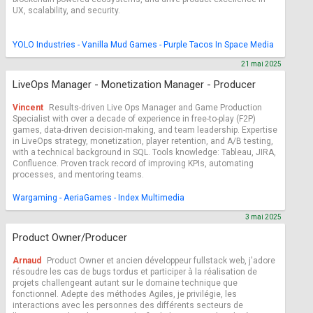
UX, scalability, and security.
YOLO Industries - Vanilla Mud Games - Purple Tacos In Space Media
21 mai 2025
LiveOps Manager - Monetization Manager - Producer
Vincent
Results-driven Live Ops Manager and Game Production
Specialist with over a decade of experience in free-to-play (F2P)
games, data-driven decision-making, and team leadership. Expertise
in LiveOps strategy, monetization, player retention, and A/B testing,
with a technical background in SQL. Tools knowledge: Tableau, JIRA,
Confluence. Proven track record of improving KPIs, automating
processes, and mentoring teams.
Wargaming - AeriaGames - Index Multimedia
3 mai 2025
Product Owner/Producer
Arnaud
Product Owner et ancien développeur fullstack web, j'adore
résoudre les cas de bugs tordus et participer à la réalisation de
projets challengeant autant sur le domaine technique que
fonctionnel. Adepte des méthodes Agiles, je privilégie, les
interactions avec les personnes des différents secteurs de