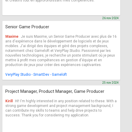
et créatifs tout en approfondissant mes compétences.
26 nov 2024
Senior Game Producer
Maxime
Je suis Maxime, un Senior Game Producer avec plus de 16
ans d'expérience dans le développement de logiciels et de jeux
mobiles. J'ai dirigé des équipes et géré des projets complexes,
notamment chez Gameloft et VeryPlay Studio. Passionné par les
nouvelles technologies, je recherche un poste stimulant où je peux
mettre à profit mes compétences en gestion d'équipe et en
production de jeux pour créer des expériences captivantes.
VeryPlay Studio - SmartDev - Gameloft
25 nov 2024
Project Manager, Product Manager, Game Producer
Kirill
HI! I'm highly interested in any position related to these. With a
strong game development and project management background, I
can contribute my skills to teams and help drive projects to
success. Thank you for considering my application.