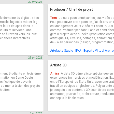
30 avr 2026
Producer / Chef de projet
le domaine du digital : sites
Tom
Je suis passionné par les jeux vidéo d
mobile, logiciels métier, big
Pour poursuivre cette passion, j'ai obtenu un
t leurs équipes dans la
en Management Jeux Vidéo et Esport. ?? J'ai e
oduits et services. Une
comme Producer pendant 3 ans et demi chez A
sse à revenir vers les jeux
géré 8 projets avec succès (production comp
ériences interactives
artistique AA, LiveOps, portages, animation)
de 5 à 40 personnes (design, programmation, 
Artefacts Studio - EVA - Esports Virtual Arena
29 avr 2026
Artiste 3D
lement étudiante en troisième
Amira
Artiste 3D généraliste spécialisée en
formation en Game Design,
expériences immersives et modélisation. Exp
s l'optique de devenir
entre l'Europe et les États-Unis, avec une pra
 de mener à bien des projets
travail en équipes anglophones. Polyvalente e
éduites.
je conçois des contenus 3D pour divers cont
animation, jeux vidéo, architecture, rendu im
concept à la finalisation.
3 avr 2026