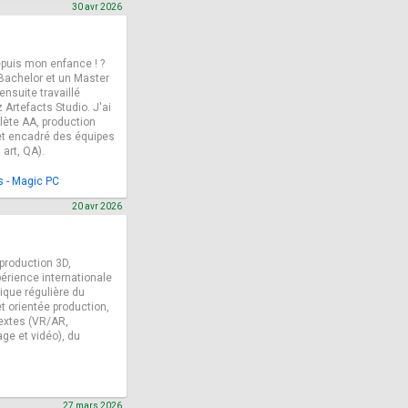
30 avr 2026
epuis mon enfance ! ?
 Bachelor et un Master
nsuite travaillé
rtefacts Studio. J'ai
lète AA, production
 et encadré des équipes
art, QA).
s - Magic PC
20 avr 2026
 production 3D,
érience internationale
tique régulière du
t orientée production,
extes (VR/AR,
age et vidéo), du
27 mars 2026