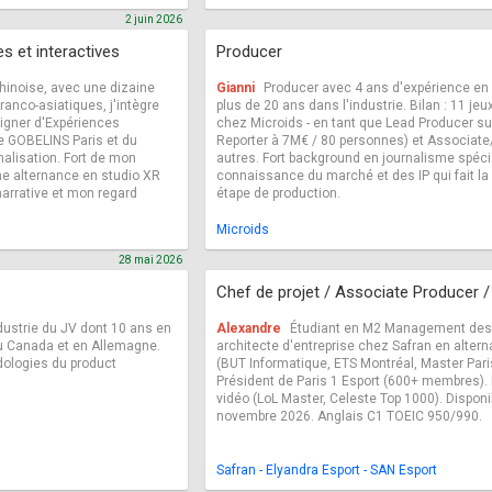
2 juin 2026
s et interactives
Producer
chinoise, avec une dizaine
Gianni
Producer avec 4 ans d'expérience en 
ranco-asiatiques, j'intègre
plus de 20 ans dans l'industrie. Bilan : 11 jeu
signer d'Expériences
chez Microids - en tant que Lead Producer sur 
e GOBELINS Paris et du
Reporter à 7M€ / 80 personnes) et Associate
alisation. Fort de mon
autres. Fort background en journalisme spécia
ne alternance en studio XR
connaissance du marché et des IP qui fait la
narrative et mon regard
étape de production.
Microids
28 mai 2026
Chef de projet / Associate Producer 
dustrie du JV dont 10 ans en
Alexandre
Étudiant en M2 Management des S
au Canada et en Allemagne.
architecte d'entreprise chez Safran en alte
ologies du product
(BUT Informatique, ETS Montréal, Master Par
Président de Paris 1 Esport (600+ membres).
vidéo (LoL Master, Celeste Top 1000). Disponib
novembre 2026. Anglais C1 TOEIC 950/990.
Safran - Elyandra Esport - SAN Esport