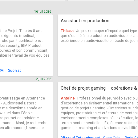
16 juil 2026
Assistant en production
f de Projet IT après 8 ans
Thibaut
Je peux occuper n'importe quel typ
 exigeants (médical,
que c'est lié à la production audiovisuelle. J'
che par 4 certifications :
expérience en audiovisuelle en école de jour
ersecurity, IBM Product
goureux et bon communicant,
liter le travail de vos équipes
SATT Sud-Est
2 juil 2026
Chef de projet gaming – opérations & 
prentissage en Alternance –
Antoine
Professionnel du jeu vidéo avec pl
- Audiovisuel Dates :
d'expérience en événementiel international, o
ne ma deuxième année en
gestion de projets gaming. J'interviens sur d
ovisuel dans l'école
équipes, prestataires et créateurs de conten
e permet en troisième
environnements complexes où l'exécution, la r
rnance. Ainsi, je recherche
terrain sont essentielles. Expérience solide
 en alternance (1 semaine
gaming, streaming et activations de visibilité