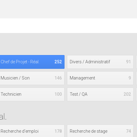
Chef de Projet - Réal.
252
Divers / Administratif
91
Musicien / Son
146
Management
9
Technicien
100
Test / QA
202
l.
Recherche d'emploi
178
Recherche de stage
74