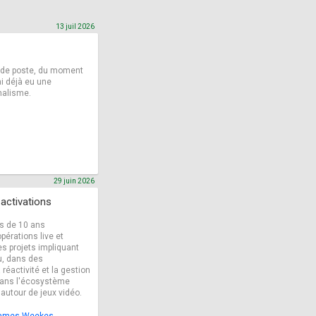
13 juil 2026
e de poste, du moment
ai déjà eu une
nalisme.
29 juin 2026
activations
us de 10 ans
pérations live et
es projets impliquant
u, dans des
éactivité et la gestion
 dans l'écosystème
 autour de jeux vidéo.