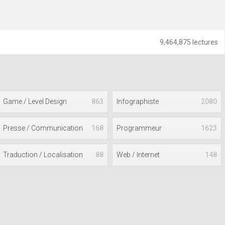
9,464,875 lectures
Game / Level Design
863
Infographiste
2080
Presse / Communication
168
Programmeur
1623
Traduction / Localisation
88
Web / Internet
148