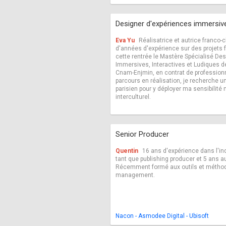
Designer d'expériences immersive
Eva Yu
Réalisatrice et autrice franco-
d'années d'expérience sur des projets f
cette rentrée le Mastère Spécialisé De
Immersives, Interactives et Ludiques d
Cnam-Enjmin, en contrat de professionn
parcours en réalisation, je recherche u
parisien pour y déployer ma sensibilité 
interculturel.
Senior Producer
Quentin
16 ans d'expérience dans l'in
tant que publishing producer et 5 ans 
Récemment formé aux outils et méthod
management.
Nacon - Asmodee Digital - Ubisoft