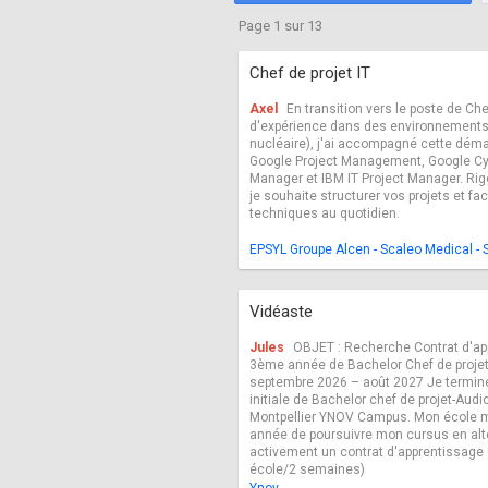
Fréquentation
Mentions légales
Page 1 sur 13
Chef de projet IT
Axel
En transition vers le poste de Che
d'expérience dans des environnements
nucléaire), j'ai accompagné cette démar
Google Project Management, Google Cyb
Manager et IBM IT Project Manager. Ri
je souhaite structurer vos projets et faci
techniques au quotidien.
EPSYL Groupe Alcen - Scaleo Medical - 
Vidéaste
Jules
OBJET : Recherche Contrat d'ap
3ème année de Bachelor Chef de projet 
septembre 2026 – août 2027 Je termi
initiale de Bachelor chef de projet-Audi
Montpellier YNOV Campus. Mon école m
année de poursuivre mon cursus en alte
activement un contrat d'apprentissage
école/2 semaines)