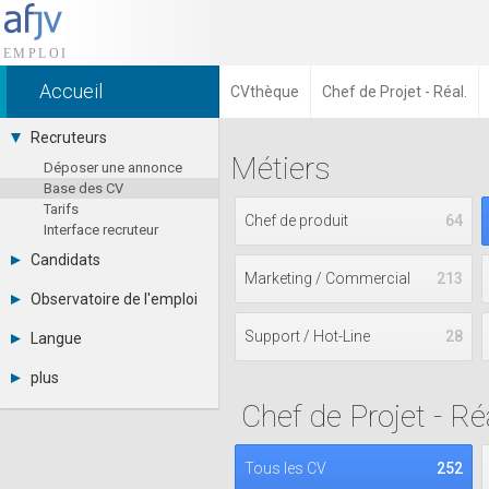
Accueil
CVthèque
Chef de Projet - Réal.
Recruteurs
Métiers
Déposer une annonce
Base des CV
Tarifs
Chef de produit
64
Interface recruteur
Candidats
Marketing / Commercial
213
Consulter les annonces
Observatoire de l'emploi
Déposer un CV
Par région
Connexion
Support / Hot-Line
28
Langue
Par métier
Français
Par contrat
plus
English
Métiers et compétences
Chef de Projet - Réa
Actualités
Español
A propos
Partenaires
Tous les CV
252
RSS