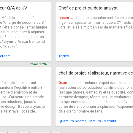
teur Q/A de JV
Chef de projet ou data analyst
 Médéric, j'ai occupé
Issam
Je fais ma prochaine rentrée en prem
de "Chargé de sécurité du SI"
ingénieur spécialité informatique à CY Tech, je
t j'étais conseiller technique
l'oral et je sais m'organiser de manière effica
ai pu continuer à aiguiser
ant 3 ans. Je suis joueur en
"skyrim / Avatar frontier of
punk 2077".
evoteam
Topivo
26 mars 2026
chef de projet, réalisateur, narrative d
déo et de films, durant
Quan
Je suis freelance expert dans les cent
ntenir l'équilibre entre 3
réalisateur autoproducteur de films d'action
cherche d'ambition et de
(escape games, gameplay et rejouabilité, con
quipe. J'ai nourri une grande
narrative designer, rédaction). Je souhaitera
 mes missions, jusqu'à
compétences sur un jeu en phase de prévente
ve design. Basée à Lyon, je
durée de vie, continuer à optimiser l'expérienc
i télétravail possible.
plus grand nombre de fans.
Quantum Rooms - Inetum - Matmut