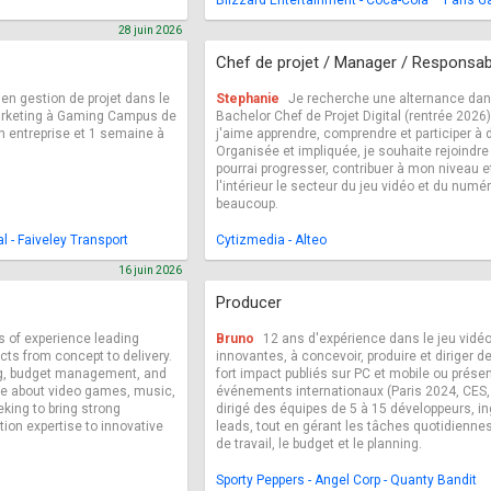
Blizzard Entertainment - Coca-Cola – Paris
28 juin 2026
Chef de projet / Manager / Responsab
en gestion de projet dans le
Stephanie
Je recherche une alternance dan
marketing à Gaming Campus de
Bachelor Chef de Projet Digital (rentrée 2026
n entreprise et 1 semaine à
j'aime apprendre, comprendre et participer à 
Organisée et impliquée, je souhaite rejoindre
pourrai progresser, contribuer à mon niveau e
l'intérieur le secteur du jeu vidéo et du numé
beaucoup.
 - Faiveley Transport
Cytizmedia - Alteo
16 juin 2026
Producer
s of experience leading
Bruno
12 ans d'expérience dans le jeu vidéo
cts from concept to delivery.
innovantes, à concevoir, produire et diriger d
ing, budget management, and
fort impact publiés sur PC et mobile ou prése
e about video games, music,
événements internationaux (Paris 2024, CES, 
eking to bring strong
dirigé des équipes de 5 à 15 développeurs, in
tion expertise to innovative
leads, tout en gérant les tâches quotidiennes,
de travail, le budget et le planning.
Sporty Peppers - Angel Corp - Quanty Bandit