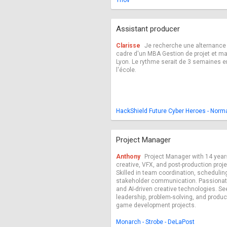
Ynov
Assistant producer
Clarisse
Je recherche une alternance 
cadre d'un MBA Gestion de projet et 
Lyon. Le rythme serait de 3 semaines e
l'école.
HackShield Future Cyber Heroes - Normal
Project Manager
Anthony
Project Manager with 14 year
creative, VFX, and post-production proje
Skilled in team coordination, schedul
stakeholder communication. Passionat
and AI-driven creative technologies. Se
leadership, problem-solving, and produc
game development projects.
Monarch - Strobe - DeLaPost