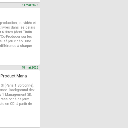
31 mai 2026
production jeu vidéo et
x livrés dans les délais
6 titres (dont Tintin
/Co-Producer sur les
lisé jeu vidéo : une
 différence à chaque
18 mai 2026
/ Product Mana
I (Paris 1 Sorbonne),
rnance. Background dev
is 1 Management SI).
 Passionné de jeux
le en CDI à partir de