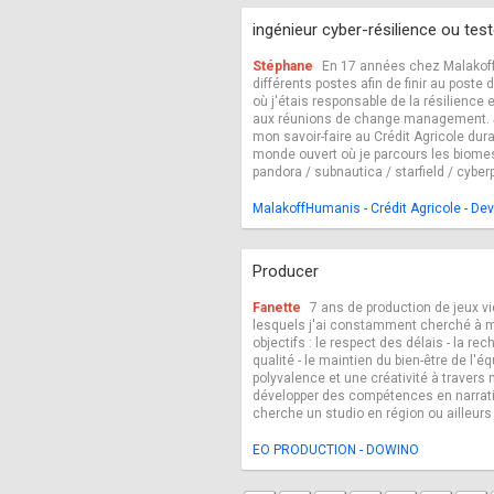
ingénieur cyber-résilience ou tes
Stéphane
En 17 années chez Malakoff
différents postes afin de finir au poste 
où j'étais responsable de la résilience e
aux réunions de change management. J'
mon savoir-faire au Crédit Agricole dur
monde ouvert où je parcours les biomes 
pandora / subnautica / starfield / cyber
MalakoffHumanis - Crédit Agricole - D
Producer
Fanette
7 ans de production de jeux vi
lesquels j'ai constamment cherché à mai
objectifs : le respect des délais - la re
qualité - le maintien du bien-être de l'é
polyvalence et une créativité à travers
développer des compétences en narrati
cherche un studio en région ou ailleurs s
EO PRODUCTION - DOWINO