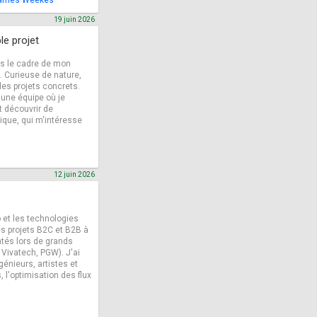
 Games Weekes
19 juin 2026
le projet
s le cadre de mon
). Curieuse de nature,
des projets concrets.
 une équipe où je
t découvrir de
rique, qui m'intéresse
12 juin 2026
 et les technologies
es projets B2C et B2B à
ntés lors de grands
Vivatech, PGW). J'ai
génieurs, artistes et
 l'optimisation des flux