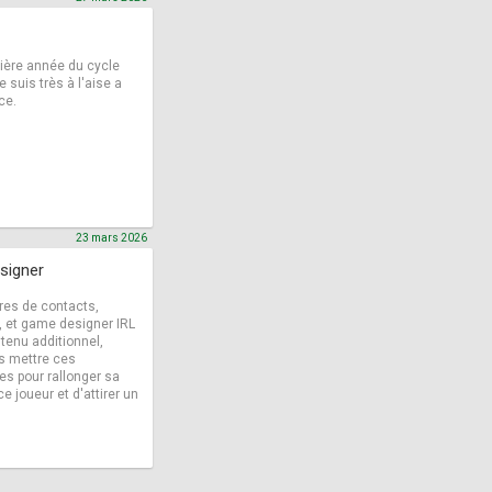
ière année du cycle
 suis très à l'aise a
ce.
23 mars 2026
esigner
res de contacts,
s, et game designer IRL
tenu additionnel,
is mettre ces
s pour rallonger sa
e joueur et d'attirer un