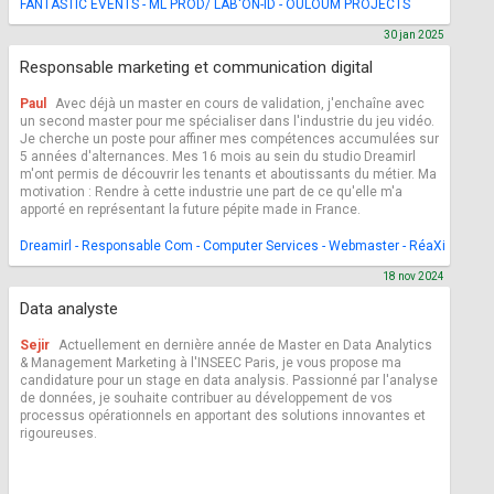
FANTASTIC EVENTS - ML PROD/ LAB'ON-ID - OULOUM PROJECTS
30 jan 2025
Responsable marketing et communication digital
Paul
Avec déjà un master en cours de validation, j'enchaîne avec
un second master pour me spécialiser dans l'industrie du jeu vidéo.
Je cherche un poste pour affiner mes compétences accumulées sur
5 années d'alternances. Mes 16 mois au sein du studio Dreamirl
m'ont permis de découvrir les tenants et aboutissants du métier. Ma
motivation : Rendre à cette industrie une part de ce qu'elle m'a
apporté en représentant la future pépite made in France.
Dreamirl - Responsable Com - Computer Services - Webmaster - RéaXion - Cr
18 nov 2024
Data analyste
Sejir
Actuellement en dernière année de Master en Data Analytics
& Management Marketing à l'INSEEC Paris, je vous propose ma
candidature pour un stage en data analysis. Passionné par l'analyse
de données, je souhaite contribuer au développement de vos
processus opérationnels en apportant des solutions innovantes et
rigoureuses.