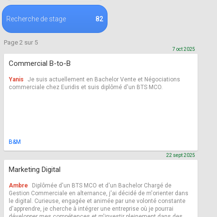
Recherche de stage
82
Page 2 sur 5
7 oct 2025
Commercial B-to-B
Yanis
Je suis actuellement en Bachelor Vente et Négociations
commerciale chez Euridis et suis diplômé d'un BTS MCO.
B&M
22 sept 2025
Marketing Digital
Ambre
Diplômée d'un BTS MCO et d'un Bachelor Chargé de
Gestion Commerciale en alternance, j'ai décidé de m'orienter dans
le digital. Curieuse, engagée et animée par une volonté constante
d'apprendre, je cherche à intégrer une entreprise où je pourrai
développer mes compétences et m'investir pleinement dans des