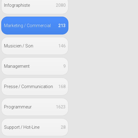
Infographiste
2080
Marketing / Commercial
213
Musicien / Son
146
Management
9
Presse / Communication
168
Programmeur
1623
Support / Hot-Line
28