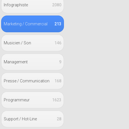
Infographiste
2080
Marketing / Commercial
213
Musicien / Son
146
Management
9
Presse / Communication
168
Programmeur
1623
Support / Hot-Line
28