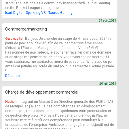
store).The last one as a community manager with Taurus Gaming
on the Rocket League videogame.
Isart Digital - Sparkling VR - Taurus Gaming
29 août 2023
Commerce/marketing
Gwénaëlle
Bonjour, Je cherche un stage de 4 mois début 2024 (à
partir de janvier ou février) afin de valider ma troisième année
d'étude à l'Ecole de Management Léonard de Vinci (EMLV).
Passionnée de jeux vidéos, je souhaite travailler dans ce domaine
et ce stage me permettrait de découvrir davantage ce secteur. Si
vous souhaitez me contacter, merci de passer par Whatsapp ou par
email car jétudie en Corée du sud pour un semestre ! Bonne journée
!
Décathlon
20 juin 2023
Chargé de développement commercial
Nathan
Intégrant un Master 2 en Direction générale des PME à l'IAE
de Montpellier, j'ai acquis des compétences en développement
commercial, renforcées par mes expériences entrepreneuriales et
de gestion de projets. Motivé à l'idée de rejoindre Plug in Play, je
souhaite mettre à profit ces compétences pour contribuer à la
croissance de l'entreprise. Ambitieux et engagé, mon objectif est de