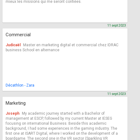
mieux les missions qui me seront confiées.
11 sept 2023
Commercial
Judicaël
Master en marketing digital et commercial chez IDRAC
business School en alternance
Décathlon - Zara
11 sept 2023
Marketing
Joseph
My academic journey started with a Bachelor of
management at ESCP, followed by my current Master at IESEG
focusing on international Business. Beside this academic
background, I had some experiences in the gaming industry. The
first one at ISART Digital, where I worked on the development of a
boardgame. The second one in the VR sector (Sparkling VR