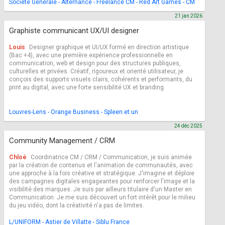
Société Générale - Alternance - Freelance CM - Red Art Games - CM
21 jan 2026
Graphiste communicant UX/UI designer
Louis
Designer graphique et UI/UX formé en direction artistique
(Bac +4), avec une première expérience professionnelle en
communication, web et design pour des structures publiques,
culturelles et privées. Créatif, rigoureux et orienté utilisateur, je
conçois des supports visuels clairs, cohérents et performants, du
print au digital, avec une forte sensibilité UX et branding.
Louvres-Lens - Orange Business - Spleen.et.un
24 déc 2025
Community Management / CRM
Chloé
Coordinatrice CM / CRM / Communication, je suis animée
par la création de contenus et l'animation de communautés, avec
une approche à la fois créative et stratégique. J'imagine et déploie
des campagnes digitales engageantes pour renforcer l'image et la
visibilité des marques. Je suis par ailleurs titulaire d'un Master en
Communication. Je me suis découvert un fort intérêt pour le milieu
du jeu vidéo, dont la créativité n'a pas de limites.
L/UNIFORM - Astier de Villatte - Siblu France