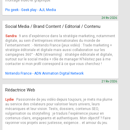
montage vidéo et graphique.
Pix geek - Geek play - AJL Media
24 fév 2026
Social Media / Brand Content / Editorial / Contenu
Sandra
9 ans d'expérience dans la stratégie marketing, notamment
digitale, au sein d'entreprises internationales du monde de
l'entertainment : - Nintendo France (jeux vidéo) : Trade marketing +
stratégie éditoriale et digitale mais aussi collaboration sur les
campagnes 360° - ADN (streaming) : stratégie éditoriale et digitale,
surtout sur le social media + rôle de manager N'hésitez pas à me
contacter si mon profil correspond à ce que vous cherchez !
Nintendo France - ADN Animation Digital Network
21 fév 2026
Rédactrice Web
Lydie
Passionnée de jeu vidéo depuis toujours, je mets ma plume
au service des créateurs pour valoriser leurs univers, leurs
mécaniques et leur vision. Tests, dossiers, contenus SEO,
vulgarisation ou storytelling : je traduis l'expérience joueur en
contenus clairs, engageants et authentiques. Mon objectif ? Faire
rayonner vos projets avec justesse, exigence… et amour du jeu.