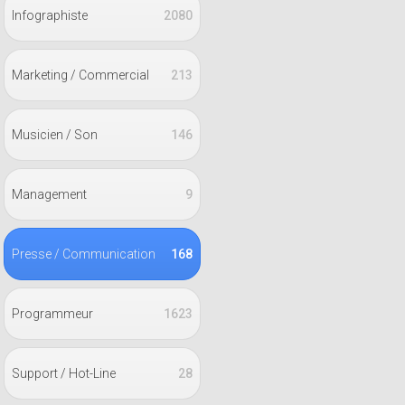
Infographiste
2080
Marketing / Commercial
213
Musicien / Son
146
Management
9
Presse / Communication
168
Programmeur
1623
Support / Hot-Line
28