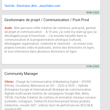
Tech4s - Electronic Arts - JeuxVideo.com
18 fév 2026
Gestionnaire de projet / Communication / Post Prod
Aude
Mon parcours mêle création de contenus, post-prod, gestion
de projet et communication : - À 18 ans, j'ai créé ma start-up que j'ai
développée jusqu'à franchiser. - J'ai ensuite travaillé dans la
communication et la programmation artistique (culturel),
développant organisation, créativité et réactivité. - Je monte mes
propres formats vidéo et podcasts, anime des émissions en ligne,
et suis intervenue dans plusieurs émissions en ligne.
14 fév 2026
Community Manager
Olivier
Chargé de Communication & Marketing Digital – EFORS
(Pérols, Occitanie) Alternance et CDI – 2022 à 2025 – Hybride
(Entreprise Europe et International) Stratégie de communication
digitale multicanale Gestion de campagnes Google Ads, Meta,
TikTok, YouTube Création de contenu et animation réseaux sociaux
(LinkedIn, Instagram, Twitter/X) Enrichissement fiches produits
(rédaction, visuels 360°, vidéos) Suivi de performances SEO/SEA,
reporting KPI