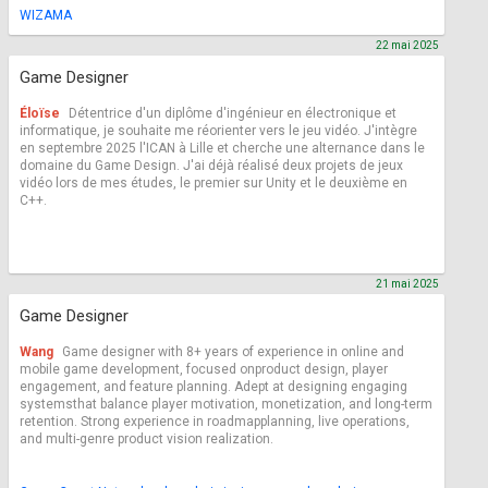
WIZAMA
22 mai 2025
Game Designer
Éloïse
Détentrice d'un diplôme d'ingénieur en électronique et
informatique, je souhaite me réorienter vers le jeu vidéo. J'intègre
en septembre 2025 l'ICAN à Lille et cherche une alternance dans le
domaine du Game Design. J'ai déjà réalisé deux projets de jeux
vidéo lors de mes études, le premier sur Unity et le deuxième en
C++.
21 mai 2025
Game Designer
Wang
Game designer with 8+ years of experience in online and
mobile game development, focused onproduct design, player
engagement, and feature planning. Adept at designing engaging
systemsthat balance player motivation, monetization, and long-term
retention. Strong experience in roadmapplanning, live operations,
and multi-genre product vision realization.