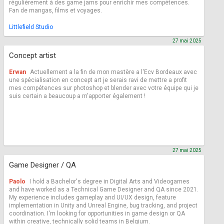
régulièrement à des game jams pour enrichir mes compétences.
Fan de mangas, films et voyages.
Littlefield Studio
27 mai 2025
Concept artist
Erwan
Actuellement a la fin de mon mastère a l'Ecv Bordeaux avec
une spécialisation en concept art je serais ravi de mettre a profit
mes compétences sur photoshop et blender avec votre équipe qui je
suis certain a beaucoup a m'apporter également !
27 mai 2025
Game Designer / QA
Paolo
I hold a Bachelor's degree in Digital Arts and Videogames
and have worked as a Technical Game Designer and QA since 2021.
My experience includes gameplay and UI/UX design, feature
implementation in Unity and Unreal Engine, bug tracking, and project
coordination. I'm looking for opportunities in game design or QA
within creative, technically solid teams in Belgium.