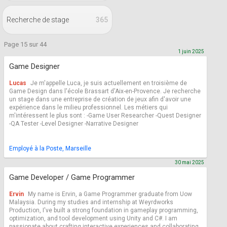
Recherche de stage
365
Page 15 sur 44
1 juin 2025
Game Designer
Lucas
Je m'appelle Luca, je suis actuellement en troisième de
Game Design dans l'école Brassart d'Aix-en-Provence. Je recherche
un stage dans une entreprise de création de jeux afin d'avoir une
expérience dans le milieu professionnel. Les métiers qui
m'intéressent le plus sont : -Game User Researcher -Quest Designer
-QA Tester -Level Designer -Narrative Designer
Employé à la Poste, Marseille
30 mai 2025
Game Developer / Game Programmer
Ervin
My name is Ervin, a Game Programmer graduate from Uow
Malaysia. During my studies and internship at Weyrdworks
Production, I've built a strong foundation in gameplay programming,
optimization, and tool development using Unity and C#. I am
passionate about crafting interactive experiences and collaborating