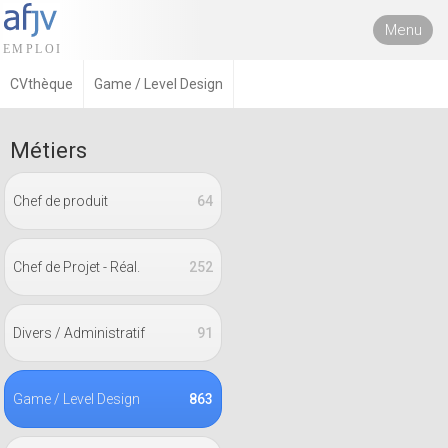
Menu
CVthèque
Game / Level Design
Métiers
Chef de produit
64
Chef de Projet - Réal.
252
Divers / Administratif
91
Game / Level Design
863