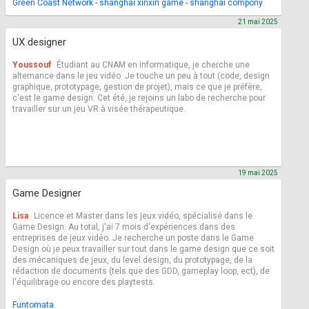
Green Coast Network - shanghai xinxin game - shanghai compony
21 mai 2025
UX designer
Youssouf
Étudiant au CNAM en informatique, je cherche une
alternance dans le jeu vidéo. Je touche un peu à tout (code, design
graphique, prototypage, gestion de projet), mais ce que je préfère,
c'est le game design. Cet été, je rejoins un labo de recherche pour
travailler sur un jeu VR à visée thérapeutique.
19 mai 2025
Game Designer
Lisa
Licence et Master dans les jeux vidéo, spécialisé dans le
Game Design. Au total, j'ai 7 mois d'expériences dans des
entreprises de jeux vidéo. Je recherche un poste dans le Game
Design où je peux travailler sur tout dans le game design que ce soit
des mécaniques de jeux, du level design, du prototypage, de la
rédaction de documents (tels que des GDD, gameplay loop, ect), de
l'équilibrage ou encore des playtests.
Funtomata