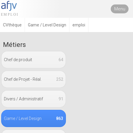
Menu
CVthèque
Game / Level Design
emploi
Métiers
Chef de produit
64
Chef de Projet - Réal.
252
Divers / Administratif
91
Game / Level Design
863