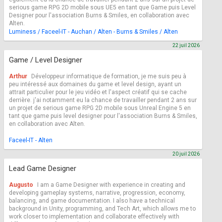
serious game RPG 2D mobile sous UE5 en tant que Game puis Level
Designer pour l'association Burns & Smiles, en collaboration avec
Alten.
Luminess / Faceel-IT - Auchan / Alten - Burns & Smiles / Alten
22 juil 2026
Game / Level Designer
Arthur
Développeur informatique de formation, je me suis peu à
peu intéressé aux domaines du game et level design, ayant un
attrait particulier pour le jeu vidéo et l'aspect créatif qui se cache
derrière. j'ai notamment eu la chance de travailler pendant 2 ans sur
un projet de serious game RPG 2D mobile sous Unreal Engine 5 en
tant que game puis level designer pour l'association Burns & Smiles,
en collaboration avec Alten.
Faceel-IT - Alten
20 juil 2026
Lead Game Designer
Augusto
I am a Game Designer with experience in creating and
developing gameplay systems, narrative, progression, economy,
balancing, and game documentation. I also have a technical
background in Unity, programming, and Tech Art, which allows me to
work closer to implementation and collaborate effectively with