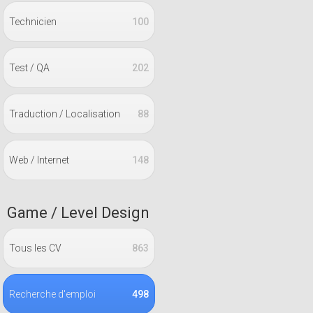
Technicien
100
Test / QA
202
Traduction / Localisation
88
Web / Internet
148
Game / Level Design
Tous les CV
863
Recherche d'emploi
498