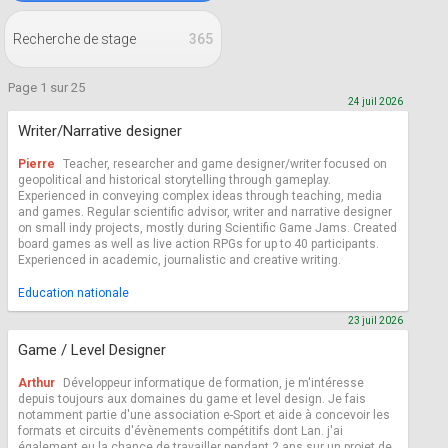
Recherche de stage
365
Page 1 sur 25
24 juil 2026
Writer/Narrative designer
Pierre
Teacher, researcher and game designer/writer focused on
geopolitical and historical storytelling through gameplay.
Experienced in conveying complex ideas through teaching, media
and games. Regular scientific advisor, writer and narrative designer
on small indy projects, mostly during Scientific Game Jams. Created
board games as well as live action RPGs for up to 40 participants.
Experienced in academic, journalistic and creative writing.
Education nationale
23 juil 2026
Game / Level Designer
Arthur
Développeur informatique de formation, je m'intéresse
depuis toujours aux domaines du game et level design. Je fais
notamment partie d'une association e-Sport et aide à concevoir les
formats et circuits d'évènements compétitifs dont Lan. j'ai
également eu la chance de travailler pendant 2 ans sur un projet de