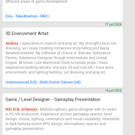
different areas of game development.
Dinx - Take4Games - FAVO
17 juil 2026
3D Environment Artist
Andrea
I specialise in realism and prop art. My strengths lie in set
dressing, as I enjoy creating immersive story-telling and being
detailed-oriented. My software of choice is: Blender, Substance
Painter, Substance Designer, though intermediate and Unreal
Engine. At times I use Marmoset Tools to render props. I have
experience working remote, one was US and now UK. I have done
environment, and lighting building, set dressing and prop art.
Unannounced (US) - Sloth Doctor Games (UK)
16 juil 2026
Game / Level Designer - Gameplay Presentation
Nils Erik Johannes
Multidisciplinary game designer with 5+ years
in PC/VR production. Experience across gameplay spaces, level
design, Unreal, lighting, cinematics and visual readability. Interested
in dark fantasy/action RPG design, atmospheric spaces and
gameplay presentation.