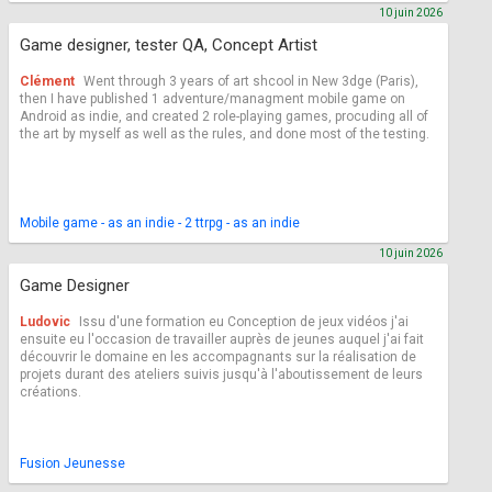
10 juin 2026
Game designer, tester QA, Concept Artist
Clément
Went through 3 years of art shcool in New 3dge (Paris),
then I have published 1 adventure/managment mobile game on
Android as indie, and created 2 role-playing games, procuding all of
the art by myself as well as the rules, and done most of the testing.
Mobile game - as an indie - 2 ttrpg - as an indie
10 juin 2026
Game Designer
Ludovic
Issu d'une formation eu Conception de jeux vidéos j'ai
ensuite eu l'occasion de travailler auprès de jeunes auquel j'ai fait
découvrir le domaine en les accompagnants sur la réalisation de
projets durant des ateliers suivis jusqu'à l'aboutissement de leurs
créations.
Fusion Jeunesse