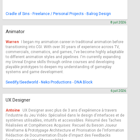
Cradle of Sins - Freelance / Personal Projects - Balrog Design
8 juil 2026
Animator
Warren
I began my animation career in traditional animation before
transitioning into CGI. With over 30 years of experience across TV,
commercials, cinematics, and games, I've become highly adaptable
to different animation styles and pipelines. I'm currently expanding
my Unreal Engine skills through online courses and developing
playable prototypes to deepen my understanding of gameplay
systems and game development.
Seedify/Seedworld - Neko Productions - DNA Block
6 juil 2026
UX Designer
Antoine
UX Designer avec plus de 3 ans d'expérience à travers
l'industrie du Jeu Vidéo. Spécialisé dans le design d'interfaces et de
systèmes utilisables, intuitifs et accessibles. Résumé des Taches
Réalisées et Compétences Acquises: Recueil du Besoin Joueur
Wireframe & Prototypage Architecture et Priorisation de l'Information
Rédaction de Documentation Étude d'impact des Feedbacks