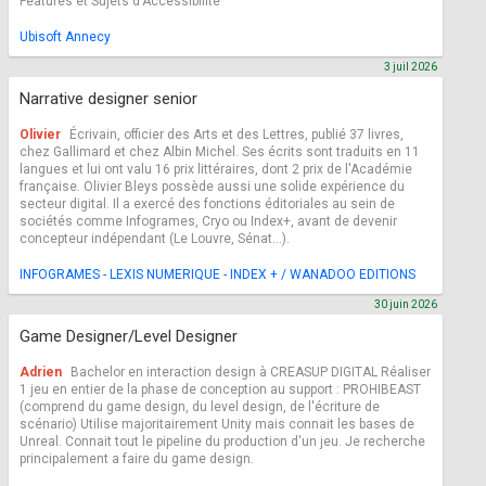
Features et Sujets d'Accessibilité
Ubisoft Annecy
3 juil 2026
Narrative designer senior
Olivier
Écrivain, officier des Arts et des Lettres, publié 37 livres,
chez Gallimard et chez Albin Michel. Ses écrits sont traduits en 11
langues et lui ont valu 16 prix littéraires, dont 2 prix de l'Académie
française. Olivier Bleys possède aussi une solide expérience du
secteur digital. Il a exercé des fonctions éditoriales au sein de
sociétés comme Infogrames, Cryo ou Index+, avant de devenir
concepteur indépendant (Le Louvre, Sénat…).
INFOGRAMES - LEXIS NUMERIQUE - INDEX + / WANADOO EDITIONS
30 juin 2026
Game Designer/Level Designer
Adrien
Bachelor en interaction design à CREASUP DIGITAL Réaliser
1 jeu en entier de la phase de conception au support : PROHIBEAST
(comprend du game design, du level design, de l'écriture de
scénario) Utilise majoritairement Unity mais connait les bases de
Unreal. Connait tout le pipeline du production d'un jeu. Je recherche
principalement a faire du game design.