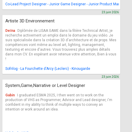
Co-Lead Project Designer - Junior Game Designer - Junior Product Manager
23 juin 2026
Artiste 3D Environnement
Deïna
Diplômée de LISAA GAME dans la filière Technical Artist, je
recherche activement un emploi dans le domaine du jeu vidéo. Je
suis spécialisée dans la création 3D d'architecture et de props. Mes
compétences vont même au level art, lighting, management,
texturing et encore d'autres. Vous trouverez plus amples détails
dans mon CV. En espérant avoir retenue votre attention, Bien à vous
!
Sofrilog - La Fourchette d'Arcy (Leclerc) - Kinougarde
23 juin 2026
System,Game,Narrative or Level Designer
Gabin
I graduated ESMA 2025, I then went on to work on the
production of VHS as Programmer, Advisor and Lead designer, i'm
confident in my ability to think of multiple ways to convey an
intention or work around an idea.