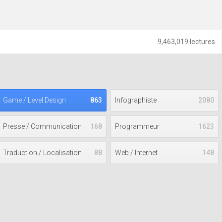
9,463,019 lectures
Game / Level Design
863
Infographiste
2080
Presse / Communication
168
Programmeur
1623
Traduction / Localisation
88
Web / Internet
148