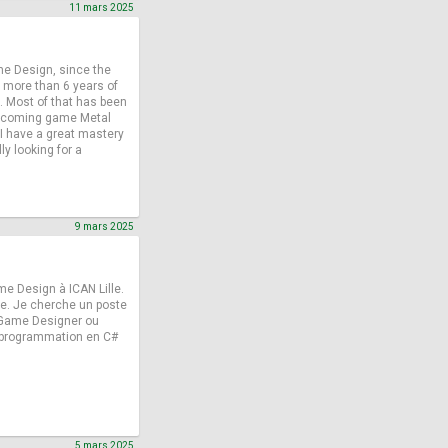
11 mars 2025
e Design, since the
 more than 6 years of
 Most of that has been
upcoming game Metal
 I have a great mastery
ly looking for a
9 mars 2025
e Design à ICAN Lille.
lle. Je cherche un poste
e Game Designer ou
a programmation en C#
5 mars 2025