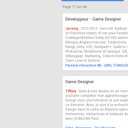
Fréquentation
Mentions légales
Page 17 sur 44
Développeur - Game Designer
Jeremy
2010-2012 - Dev+QA. Darkest H
en franchise Hearts of Iron pour Parado
Coddage-Moddeur Indép (50 000 abon
Bilingue Anglais-Francais. Traductions
Renpy, Unity. VSC, Notepad++, Sublime. 
Photoshop. Modélisme 3D basique. QA,
débeugage. Marketing, Collecte Data 
Team Lead et Gestion
Paradox Interactive AB - SARL TOMGUID 
Game Designer
Tiffany
Suite à mes études en art numé
souhaite compléter mon apprentissag
Design avec une formation et une expé
ce domaine. Ainsi, je suis à la recher
Design dans le cadre du Mastère spéci
immersives, interactives et ludiques d
avec GOBELINS Paris.