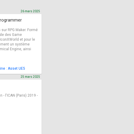
26 mars 2025
 programmer
s sur RPG Maker. Formé
uilde des Game
 IconXWorld et pour le
lement un système
imical Engine, ainsi
ine : Asset UE5
25 mars 2025
- l'ICAN (Paris) 2019 -