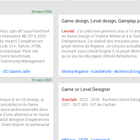
26 mars 2025
Game design, Level design, Gamplay
our, spin-off sous-franchisé
Leonid
J'ai créé mes premiers jeux à 13 an
x Interactive AB 2015-2025 -
en Game Design à l'Institut Artline et à la G
nés steam) Compétences:
Entrepreneurs, j'ai réalisé des missions pour
. LUA, C++, Python, HTML.
projet Idioma de Ikigame. Je conçois actuel
Bureautique. Paint.net,
innovant sous Unreal Engine 5, le projet Alch
 tests benchmark,
qu'un jeu de rôle papier, intitulé Ashkatenne.
et Community Management.
- SCI Sainte-Jalle
Idioma IKigame - IconXWorld - Alchimical Eng
25 mars 2025
Game or Level Designer
rique et en UX Design, je
Quertain
2022 - 2025 : Bachelor Game Design 
e autodidacte du Game
2021 : DUT GEII - IUT de Cachan
rience professionnelle dans
che d'une alternance en Game
alisé designer d'expériences
u Cnam-Enjmin en partenariat