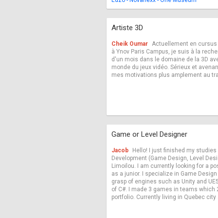
Edzo - Novanexx - One Museum
Artiste 3D
Cheik Oumar
Actuellement en cursus 
à Ynov Paris Campus, je suis à la rech
d'un mois dans le domaine de la 3D av
monde du jeux vidéo. Sérieux et avenant
mes motivations plus amplement au trav
Game or Level Designer
Jacob
Hello! I just finished my studie
Development (Game Design, Level Desig
Limoilou. I am currently looking for a po
as a junior. I specialize in Game Desig
grasp of engines such as Unity and UE5
of C#. I made 3 games in teams which 
portfolio. Currently living in Quebec cit