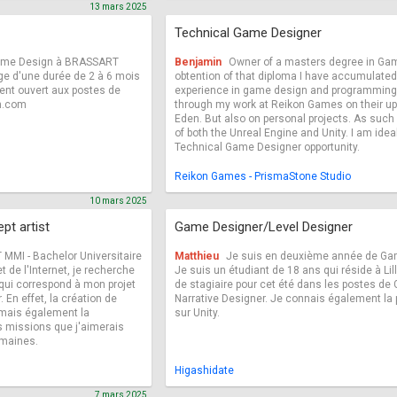
13 mars 2025
Technical Game Designer
ame Design à BRASSART
Benjamin
Owner of a masters degree in Gam
age d'une durée de 2 à 6 mois
obtention of that diploma I have accumulated
ment ouvert aux postes de
experience in game design and programming.
in.com
through my work at Reikon Games on their 
Eden. But also on personal projects. As such
of both the Unreal Engine and Unity. I am ideal
Technical Game Designer opportunity.
Reikon Games - PrismaStone Studio
10 mars 2025
pt artist
Game Designer/Level Designer
 MMI - Bachelor Universitaire
Matthieu
Je suis en deuxième année de Gam
 de l'Internet, je recherche
Je suis un étudiant de 18 ans qui réside à Li
qui correspond à mon projet
de stagiaire pour cet été dans les postes d
 En effet, la création de
Narrative Designer. Je connais également l
 mais également la
sur Unity.
s missions que j'aimerais
omaines.
Higashidate
7 mars 2025