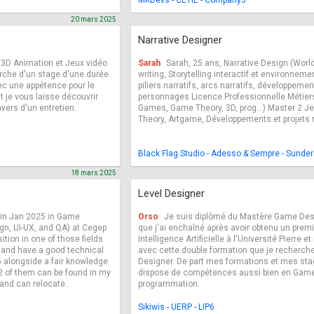
MKDevs - CETIE - Company3
20 mars 2025
Narrative Designer
3D Animation et Jeux vidéo
Sarah
Sarah, 25 ans, Narrative Design (Worl
erche d'un stage d'une durée
writing, Storytelling interactif et environne
ec une appétence pour le
piliers narratifs, arcs narratifs, développemen
 je vous laisse découvrir
personnages Licence Professionnelle Métier
ers d'un entretien.
Games, Game Theory, 3D, prog...) Master 2 
Theory, Artgame, Développements et projets n
Black Flag Studio - Adesso & Sempre - Sunder
18 mars 2025
Level Designer
s in Jan 2025 in Game
Orso
Je suis diplômé du Mastère Game Desi
n, UI-UX, and QA) at Cegep
que j'ai enchaîné après avoir obtenu un prem
sition in one of those fields
Intelligence Artificielle à l'Université Pierre et
n and have a good technical
avec cette double formation que je recherche
 alongside a fair knowledge
Designer. De part mes formations et mes sta
2 of them can be found in my
dispose de compétences aussi bien en Game
y and can relocate.
programmation.
Sikiwis - UERP - LIP6