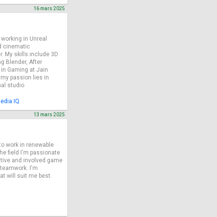
16 mars 2025
 working in Unreal
nd cinematic
. My skills include 3D
g Blender, After
 in Gaming at Jain
 my passion lies in
nal studio
edia IQ
13 mars 2025
 to work in renewable
the field I'm passionate
sitive and involved game
 teamwork. I'm
at will suit me best.