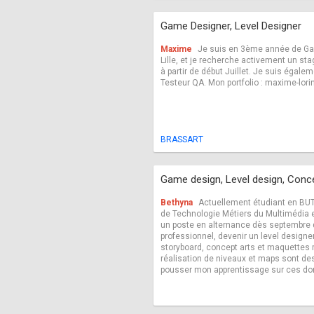
Game Designer, Level Designer
Maxime
Je suis en 3ème année de G
Lille, et je recherche activement un st
à partir de début Juillet. Je suis égale
Testeur QA. Mon portfolio : maxime-lor
BRASSART
Game design, Level design, Conce
Bethyna
Actuellement étudiant en BUT
de Technologie Métiers du Multimédia et
un poste en alternance dès septembre 
professionnel, devenir un level designer.
storyboard, concept arts et maquettes
réalisation de niveaux et maps sont de
pousser mon apprentissage sur ces d