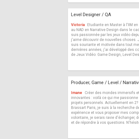
Level Designer / QA
Victoria
Etudiante en Master à l'IIM e
au NAD en Narrative Design dans le cad
suis passionnée par les jeux vidéo dep
j'aime découvrir de nouvelles choses. J'
suis souriante et motivée dans tout mes
dernières années, j'ai développé des 
de Jeux Vidéo: Game Design, Level Desi
Producer, Game / Level / Narrati
Imane
Créer des mondes immersifs et
innovantes : voilà ce qui me passionn
projets personnels. Actuellement en 2
Brassart Paris, je suis à la recherche 
expérience et vous proposer mes comp
volontaire, je serais ravie d'échanger, d
et de répondre à vos questions. N'hésit