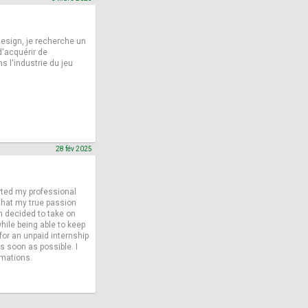
esign, je recherche un
'acquérir de
s l'industrie du jeu
28 fév 2025
rted my professional
 that my true passion
 decided to take on
ile being able to keep
 for an unpaid internship
s soon as possible. I
rmations.