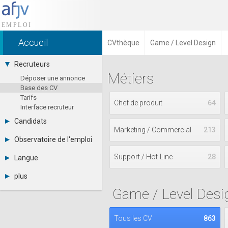
Accueil
CVthèque
Game / Level Design
Recruteurs
Métiers
Déposer une annonce
Base des CV
Tarifs
Chef de produit
64
Interface recruteur
Candidats
Marketing / Commercial
213
Consulter les annonces
Observatoire de l'emploi
Déposer un CV
Par région
Connexion
Support / Hot-Line
28
Langue
Par métier
Français
Par contrat
plus
English
Métiers et compétences
Game / Level Desi
Actualités
Español
A propos
Partenaires
Tous les CV
863
RSS