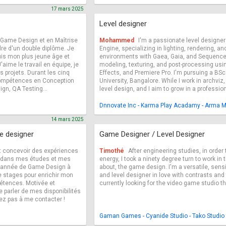
17 mars 2025
Level designer
n Game Design et en Maîtrise
Mohammed
I'm a passionate level designer
re d'un double diplôme. Je
Engine, specializing in lighting, rendering, a
uis mon plus jeune âge et
environments with Gaea, Gaia, and Sequencer
aime le travail en équipe, je
modeling, texturing, and post-processing usin
 projets. Durant les cinq
Effects, and Premiere Pro. I'm pursuing a BSc
compétences en Conception
University, Bangalore. While I work in archviz,
gn, QA Testing...
level design, and I aim to grow in a professio
Dnnovate Inc - Karma Play Acadamy - Arma M
14 mars 2025
ve designer
Game Designer / Level Designer
 concevoir des expériences
Timothé
After engineering studies, in order
e dans mes études et mes
energy, I took a ninety degree turn to work in 
? année de Game Design à
about, the game design. I'm a versatile, sen
de stages pour enrichir mon
and level designer in love with contrasts and
étences. Motivée et
currently looking for the video game studio th
e parler de mes disponibilités
ez pas à me contacter !
Gaman Games - Cyanide Studio - Tako Studio