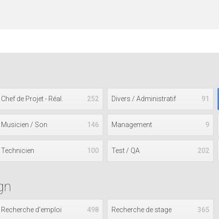
Chef de Projet - Réal.
252
Divers / Administratif
91
Musicien / Son
146
Management
9
Technicien
100
Test / QA
202
gn
Recherche d'emploi
498
Recherche de stage
365