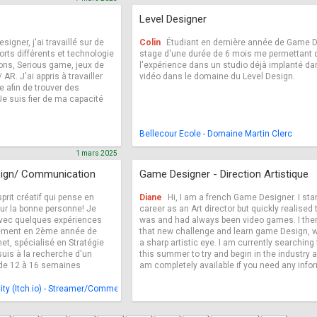
Level Designer
gner, j'ai travaillé sur de
Colin
Étudiant en dernière année de Game D
rts différents et technologie
stage d'une durée de 6 mois me permettant d
ions, Serious game, jeux de
l'expérience dans un studio déjà implanté dan
AR. J'ai appris à travailler
vidéo dans le domaine du Level Design.
 afin de trouver des
Je suis fier de ma capacité
Bellecour Ecole - Domaine Martin Clerc
1 mars 2025
sign/ Communication
Game Designer - Direction Artistique
prit créatif qui pense en
Diane
Hi, I am a french Game Designer. I sta
ur la bonne personne! Je
career as an Art director but quickly realised
avec quelques expériences
was and had always been video games. I then
lement en 2ème année de
that new challenge and learn game Design, wh
et, spécialisé en Stratégie
a sharp artistic eye. I am currently searching
uis à la recherche d'un
this summer to try and begin in the industry a
 de 12 à 16 semaines
am completely available if you need any info
City (Itch.io) - Streamer/Commentateur Esport