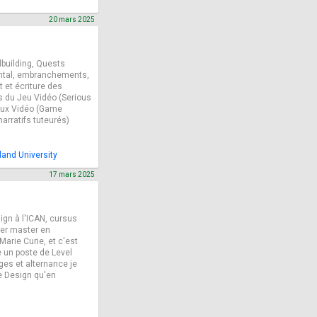
20 mars 2025
dbuilding, Quests
mental, embranchements,
t et écriture des
s du Jeu Vidéo (Serious
Jeux Vidéo (Game
arratifs tuteurés)
land University
17 mars 2025
gn à l'ICAN, cursus
ier master en
 Marie Curie, et c'est
 un poste de Level
ges et alternance je
 Design qu'en