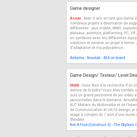
Game designer
Ronan
Avec 5 ans en tant que Game desi
nombreux projets à destination de suppo
différentes : jeux mobile, MMO, exposit
plateaux, aventure, platforming, PC, VR / 
en symbiose avec les différentes équipe
solutions et amener un projet à terme. 
d'adaptation et ma polyvalence.
Ankama - Novelab - 404 on board
Game Design/ Testeur/ Level De
Malik
Vous êtes à la recherche d'un es
dehors de là boîte? Vous êtes tombés s
suis un grand passionné de jeu vidéo 
personnelles dans le domaine. Actuel
BUT Métiers du Multimédia et de l'Intern
de Communication et UX/UI design, je s
stage à compter du 7 avril d'une durée
(flexible).
Not A Fred (Construct 3) - The Skyless 