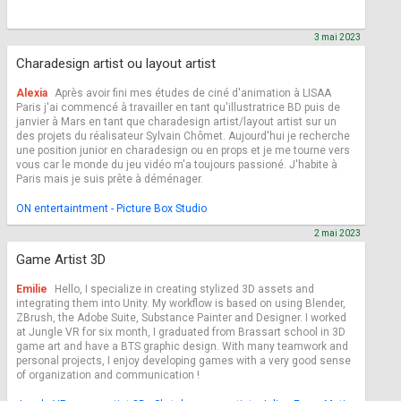
3 mai 2023
Charadesign artist ou layout artist
Alexia
Après avoir fini mes études de ciné d'animation à LISAA
Paris j'ai commencé à travailler en tant qu'illustratrice BD puis de
janvier à Mars en tant que charadesign artist/layout artist sur un
des projets du réalisateur Sylvain Chômet. Aujourd'hui je recherche
une position junior en charadesign ou en props et je me tourne vers
vous car le monde du jeu vidéo m'a toujours passioné. J'habite à
Paris mais je suis prête à déménager.
ON entertaintment - Picture Box Studio
2 mai 2023
Game Artist 3D
Emilie
Hello, I specialize in creating stylized 3D assets and
integrating them into Unity. My workflow is based on using Blender,
ZBrush, the Adobe Suite, Substance Painter and Designer. I worked
at Jungle VR for six month, I graduated from Brassart school in 3D
game art and have a BTS graphic design. With many teamwork and
personal projects, I enjoy developing games with a very good sense
of organization and communication !