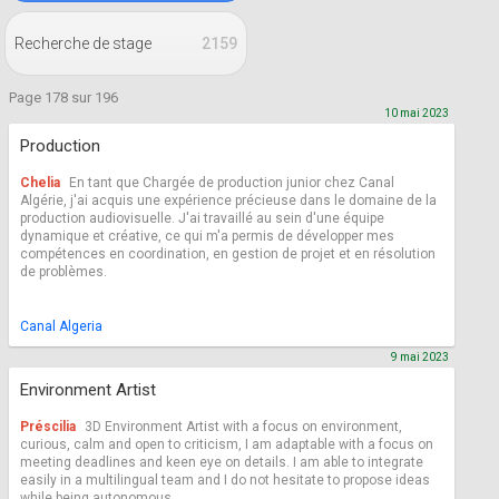
Recherche de stage
2159
Page 178 sur 196
10 mai 2023
Production
Chelia
En tant que Chargée de production junior chez Canal
Algérie, j'ai acquis une expérience précieuse dans le domaine de la
production audiovisuelle. J'ai travaillé au sein d'une équipe
dynamique et créative, ce qui m'a permis de développer mes
compétences en coordination, en gestion de projet et en résolution
de problèmes.
Canal Algeria
9 mai 2023
Environment Artist
Préscilia
3D Environment Artist with a focus on environment,
curious, calm and open to criticism, I am adaptable with a focus on
meeting deadlines and keen eye on details. I am able to integrate
easily in a multilingual team and I do not hesitate to propose ideas
while being autonomous.