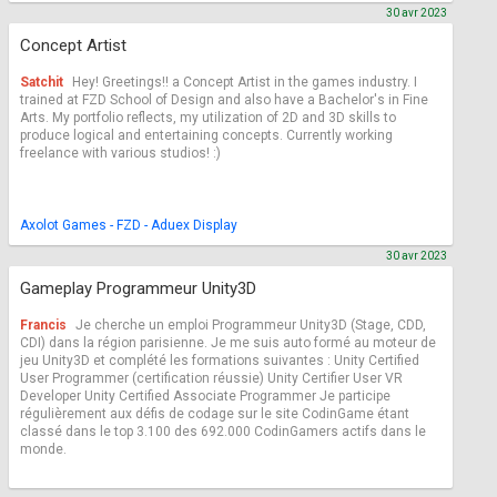
30 avr 2023
Concept Artist
Satchit
Hey! Greetings!! a Concept Artist in the games industry. I
trained at FZD School of Design and also have a Bachelor's in Fine
Arts. My portfolio reflects, my utilization of 2D and 3D skills to
produce logical and entertaining concepts. Currently working
freelance with various studios! :)
Axolot Games - FZD - Aduex Display
30 avr 2023
Gameplay Programmeur Unity3D
Francis
Je cherche un emploi Programmeur Unity3D (Stage, CDD,
CDI) dans la région parisienne. Je me suis auto formé au moteur de
jeu Unity3D et complété les formations suivantes : Unity Certified
User Programmer (certification réussie) Unity Certifier User VR
Developer Unity Certified Associate Programmer Je participe
régulièrement aux défis de codage sur le site CodinGame étant
classé dans le top 3.100 des 692.000 CodinGamers actifs dans le
monde.