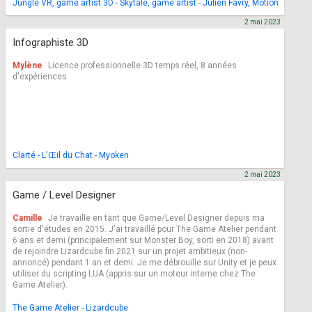
Jungle VR, game artist 3D - Skytale, game artist - Julien Favry, Motion Designe
2 mai 2023
Infographiste 3D
Mylène
Licence professionnelle 3D temps réel, 8 années
d'expériences.
Clarté - L'Œil du Chat - Myoken
2 mai 2023
Game / Level Designer
Camille
Je travaille en tant que Game/Level Designer depuis ma
sortie d'études en 2015. J'ai travaillé pour The Game Atelier pendant
6 ans et demi (principalement sur Monster Boy, sorti en 2018) avant
de rejoindre Lizardcube fin 2021 sur un projet ambitieux (non-
annoncé) pendant 1 an et demi. Je me débrouille sur Unity et je peux
utiliser du scripting LUA (appris sur un moteur interne chez The
Game Atelier).
The Game Atelier - Lizardcube