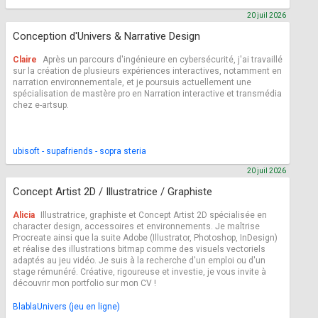
20 juil 2026
Conception d'Univers & Narrative Design
Claire
Après un parcours d'ingénieure en cybersécurité, j'ai travaillé
sur la création de plusieurs expériences interactives, notamment en
narration environnementale, et je poursuis actuellement une
spécialisation de mastère pro en Narration interactive et transmédia
chez e-artsup.
ubisoft - supafriends - sopra steria
20 juil 2026
Concept Artist 2D / Illustratrice / Graphiste
Alicia
Illustratrice, graphiste et Concept Artist 2D spécialisée en
character design, accessoires et environnements. Je maîtrise
Procreate ainsi que la suite Adobe (Illustrator, Photoshop, InDesign)
et réalise des illustrations bitmap comme des visuels vectoriels
adaptés au jeu vidéo. Je suis à la recherche d'un emploi ou d'un
stage rémunéré. Créative, rigoureuse et investie, je vous invite à
découvrir mon portfolio sur mon CV !
BlablaUnivers (jeu en ligne)