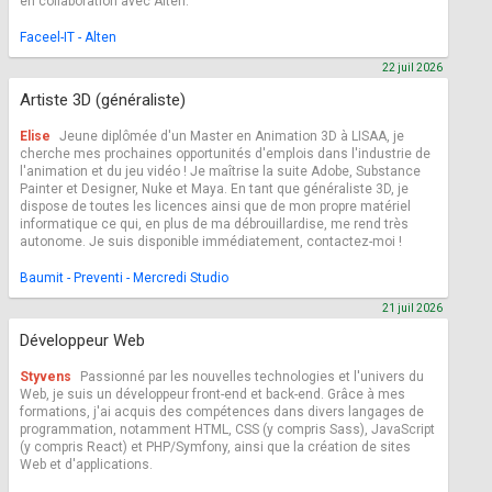
en collaboration avec Alten.
Faceel-IT - Alten
22 juil 2026
Artiste 3D (généraliste)
Elise
Jeune diplômée d'un Master en Animation 3D à LISAA, je
cherche mes prochaines opportunités d'emplois dans l'industrie de
l'animation et du jeu vidéo ! Je maîtrise la suite Adobe, Substance
Painter et Designer, Nuke et Maya. En tant que généraliste 3D, je
dispose de toutes les licences ainsi que de mon propre matériel
informatique ce qui, en plus de ma débrouillardise, me rend très
autonome. Je suis disponible immédiatement, contactez-moi !
Baumit - Preventi - Mercredi Studio
21 juil 2026
Développeur Web
Styvens
Passionné par les nouvelles technologies et l'univers du
Web, je suis un développeur front-end et back-end. Grâce à mes
formations, j'ai acquis des compétences dans divers langages de
programmation, notamment HTML, CSS (y compris Sass), JavaScript
(y compris React) et PHP/Symfony, ainsi que la création de sites
Web et d'applications.