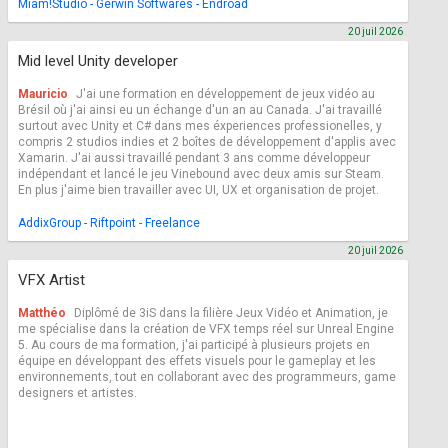
Miam!Studio - Gerwin Softwares - Endroad
20 juil 2026
Mid level Unity developer
Mauricio
J'ai une formation en développement de jeux vidéo au
Brésil où j'ai ainsi eu un échange d'un an au Canada. J'ai travaillé
surtout avec Unity et C# dans mes éxperiences professionelles, y
compris 2 studios indies et 2 boîtes de développement d'applis avec
Xamarin. J'ai aussi travaillé pendant 3 ans comme développeur
indépendant et lancé le jeu Vinebound avec deux amis sur Steam.
En plus j'aime bien travailler avec UI, UX et organisation de projet.
AddixGroup - Riftpoint - Freelance
20 juil 2026
VFX Artist
Matthéo
Diplômé de 3iS dans la filière Jeux Vidéo et Animation, je
me spécialise dans la création de VFX temps réel sur Unreal Engine
5. Au cours de ma formation, j'ai participé à plusieurs projets en
équipe en développant des effets visuels pour le gameplay et les
environnements, tout en collaborant avec des programmeurs, game
designers et artistes.