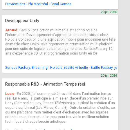
PreviewLabs - Phi Montréal - Coral Games
20 juil 2026
Développeur Unity
Arnaud
Bac+5 Epita option multimedia et technologie de
l'information Developpement d'application en realite virtuel chez
Holodia Conception d'une application mobile pour modeliser une tête
animable chez Eisko Développement et optimisation multi-platform
pour une suite de logiciel de serious-game chez SeriousFactory 10
ans d'experience 3D, UI et programation sous Unity en C#
Serious Factory, E-learning - Holodia, réalité virtuelle - Battle Factory, jeu video
20 juil 2026
Responsable R&D - Animation Temps réel
Lucie
En 2020, j'ai commencé à travaillé dans l'animation temps
réel. En 6 ans, j'ai participé à la mise en place d'un premier Pipe sur
Unity (Edmond et Lucy, France Télévision) puis piloté la création d'un
second sur Unreal (Les Minus, Canal+). Outre la création d'outils, ce
qui me plaît dans mon métier c'est d'échanger avec les équipes
artistiques et de production pour pour trouver la meilleur solution
technique à chaque besoin artistique.