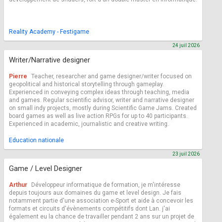
Reality Academy - Festigame
24 juil 2026
Writer/Narrative designer
Pierre
Teacher, researcher and game designer/writer focused on
geopolitical and historical storytelling through gameplay.
Experienced in conveying complex ideas through teaching, media
and games. Regular scientific advisor, writer and narrative designer
on small indy projects, mostly during Scientific Game Jams. Created
board games as well as live action RPGs for up to 40 participants.
Experienced in academic, journalistic and creative writing.
Education nationale
23 juil 2026
Game / Level Designer
Arthur
Développeur informatique de formation, je m'intéresse
depuis toujours aux domaines du game et level design. Je fais
notamment partie d'une association e-Sport et aide à concevoir les
formats et circuits d'évènements compétitifs dont Lan. j'ai
également eu la chance de travailler pendant 2 ans sur un projet de