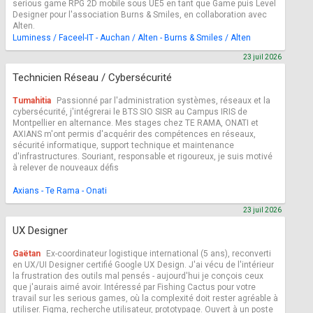
serious game RPG 2D mobile sous UE5 en tant que Game puis Level
Designer pour l'association Burns & Smiles, en collaboration avec
Alten.
Luminess / Faceel-IT - Auchan / Alten - Burns & Smiles / Alten
23 juil 2026
Technicien Réseau / Cybersécurité
Tumahitia
Passionné par l'administration systèmes, réseaux et la
cybersécurité, j'intégrerai le BTS SIO SISR au Campus IRIS de
Montpellier en alternance. Mes stages chez TE RAMA, ONATI et
AXIANS m'ont permis d'acquérir des compétences en réseaux,
sécurité informatique, support technique et maintenance
d'infrastructures. Souriant, responsable et rigoureux, je suis motivé
à relever de nouveaux défis
Axians - Te Rama - Onati
23 juil 2026
UX Designer
Gaëtan
Ex-coordinateur logistique international (5 ans), reconverti
en UX/UI Designer certifié Google UX Design. J'ai vécu de l'intérieur
la frustration des outils mal pensés - aujourd'hui je conçois ceux
que j'aurais aimé avoir. Intéressé par Fishing Cactus pour votre
travail sur les serious games, où la complexité doit rester agréable à
utiliser. Figma, recherche utilisateur, prototypage. Ouvert à un poste