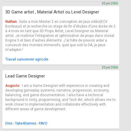
20 juil 2026
3D Game artist , Material Artist ou Level Designer
Nathan
Suite a mon Master 2 en conception de jeux vidéo(ECV
Bordeaux) et je recherche un stage de fin d'études d'une durée de 2
à 4 mois en tant que 3D Props Artist, Level Designer ou Material
artist. Je maîtrise l'intégration et optimisation de props dans Unreal
Engine 5 et bien d'autres éléments. J'ai hâte de pouvoir aider a
concevoir des mondes immersifs, quel que soit la DA, je peux
m'adapter !
Travail saisonnier agricole
20 juil 2026
Lead Game Designer
Augusto
I am a Game Designer with experience in creating and
developing gameplay systems, narrative, progression, economy,
balancing, and game documentation. I also have a technical
background in Unity, programming, and Tech Art, which allows me to
work closer to implementation and collaborate effectively with
different areas of game development.
Dinx - Take4Games - FAVO