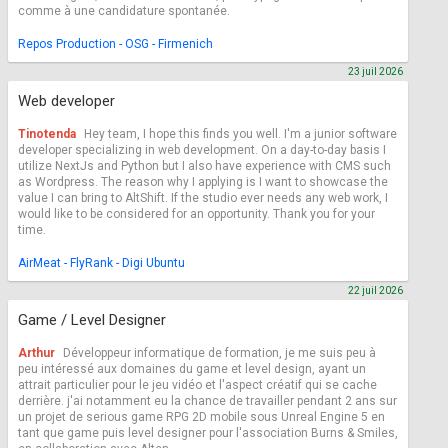
comme à une candidature spontanée.
Repos Production - OSG - Firmenich
23 juil 2026
Web developer
Tinotenda
Hey team, I hope this finds you well. I'm a junior software
developer specializing in web development. On a day-to-day basis I
utilize NextJs and Python but I also have experience with CMS such
as Wordpress. The reason why I applying is I want to showcase the
value I can bring to AltShift. If the studio ever needs any web work, I
would like to be considered for an opportunity. Thank you for your
time.
AirMeat - FlyRank - Digi Ubuntu
22 juil 2026
Game / Level Designer
Arthur
Développeur informatique de formation, je me suis peu à
peu intéressé aux domaines du game et level design, ayant un
attrait particulier pour le jeu vidéo et l'aspect créatif qui se cache
derrière. j'ai notamment eu la chance de travailler pendant 2 ans sur
un projet de serious game RPG 2D mobile sous Unreal Engine 5 en
tant que game puis level designer pour l'association Burns & Smiles,