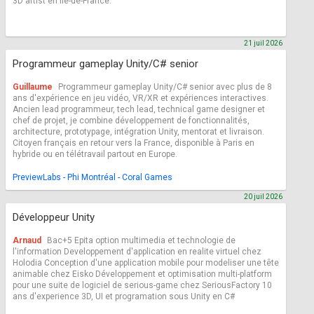
3D artist en Île-de-France.
21 juil 2026
Programmeur gameplay Unity/C# senior
Guillaume
Programmeur gameplay Unity/C# senior avec plus de 8
ans d'expérience en jeu vidéo, VR/XR et expériences interactives.
Ancien lead programmeur, tech lead, technical game designer et
chef de projet, je combine développement de fonctionnalités,
architecture, prototypage, intégration Unity, mentorat et livraison.
Citoyen français en retour vers la France, disponible à Paris en
hybride ou en télétravail partout en Europe.
PreviewLabs - Phi Montréal - Coral Games
20 juil 2026
Développeur Unity
Arnaud
Bac+5 Epita option multimedia et technologie de
l'information Developpement d'application en realite virtuel chez
Holodia Conception d'une application mobile pour modeliser une tête
animable chez Eisko Développement et optimisation multi-platform
pour une suite de logiciel de serious-game chez SeriousFactory 10
ans d'experience 3D, UI et programation sous Unity en C#