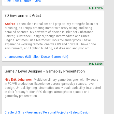
Dinx - Take4Games - FAVO
17 juil 2026
3D Environment Artist
Andrea
I specialise in realism and prop art. My strengths lie in set
dressing, as I enjoy creating immersive story-telling and being
detailed-oriented. My software of choice is: Blender, Substance
Painter, Substance Designer, though intermediate and Unreal
Engine. At times I use Marmoset Tools to render props. I have
experience working remote, one was US and now UK. I have done
environment, and lighting building, set dressing and prop art.
Unannounced (US) - Sloth Doctor Games (UK)
16 juil 2026
Game / Level Designer - Gameplay Presentation
Nils Erik Johannes
Multidisciplinary game designer with 5+ years
in PC/VR production. Experience across gameplay spaces, level
design, Unreal, lighting, cinematics and visual readability. Interested
in dark fantasy/action RPG design, atmospheric spaces and
gameplay presentation.
Cradle of Sins - Freelance / Personal Projects - Balrog Design