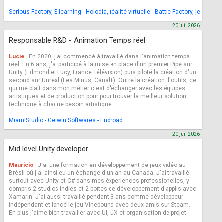
Serious Factory, E-learning - Holodia, réalité virtuelle - Battle Factory, jeu video
20 juil 2026
Responsable R&D - Animation Temps réel
Lucie
En 2020, j'ai commencé à travaillé dans l'animation temps
réel. En 6 ans, j'ai participé à la mise en place d'un premier Pipe sur
Unity (Edmond et Lucy, France Télévision) puis piloté la création d'un
second sur Unreal (Les Minus, Canal+). Outre la création d'outils, ce
qui me plaît dans mon métier c'est d'échanger avec les équipes
artistiques et de production pour pour trouver la meilleur solution
technique à chaque besoin artistique.
Miam!Studio - Gerwin Softwares - Endroad
20 juil 2026
Mid level Unity developer
Mauricio
J'ai une formation en développement de jeux vidéo au
Brésil où j'ai ainsi eu un échange d'un an au Canada. J'ai travaillé
surtout avec Unity et C# dans mes éxperiences professionelles, y
compris 2 studios indies et 2 boîtes de développement d'applis avec
Xamarin. J'ai aussi travaillé pendant 3 ans comme développeur
indépendant et lancé le jeu Vinebound avec deux amis sur Steam.
En plus j'aime bien travailler avec UI, UX et organisation de projet.