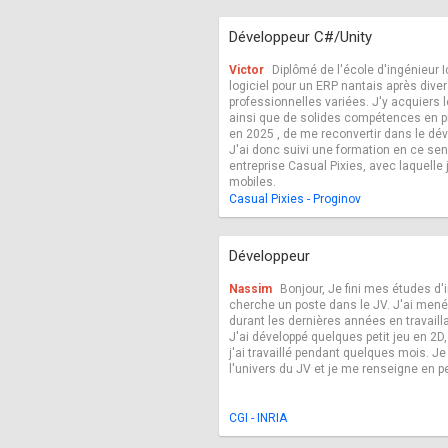
Développeur C#/Unity
Victor
Diplômé de l'école d'ingénieur 
logiciel pour un ERP nantais après div
professionnelles variées. J'y acquiers
ainsi que de solides compétences en p
en 2025 , de me reconvertir dans le dé
J'ai donc suivi une formation en ce se
entreprise Casual Pixies, avec laquelle j
mobiles.
Casual Pixies - Proginov
Développeur
Nassim
Bonjour, Je fini mes études d'
cherche un poste dans le JV. J'ai mené
durant les dernières années en travaill
J'ai développé quelques petit jeu en 2D, 
j'ai travaillé pendant quelques mois. J
l'univers du JV et je me renseigne en p
CGI - INRIA