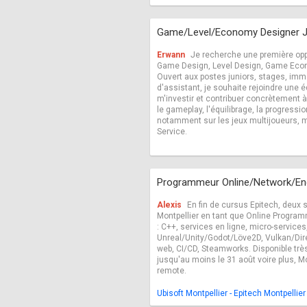
Game/Level/Economy Designer J
Erwann
Je recherche une première opp
Game Design, Level Design, Game Eco
Ouvert aux postes juniors, stages, im
d'assistant, je souhaite rejoindre une 
m'investir et contribuer concrètement à
le gameplay, l'équilibrage, la progressio
notamment sur les jeux multijoueurs, 
Service.
Programmeur Online/Network/En
Alexis
En fin de cursus Epitech, deux 
Montpellier en tant que Online Progr
: C++, services en ligne, micro-service
Unreal/Unity/Godot/Löve2D, Vulkan/Dir
web, CI/CD, Steamworks. Disponible tr
jusqu'au moins le 31 août voire plus, Mo
remote.
Ubisoft Montpellier - Epitech Montpellier