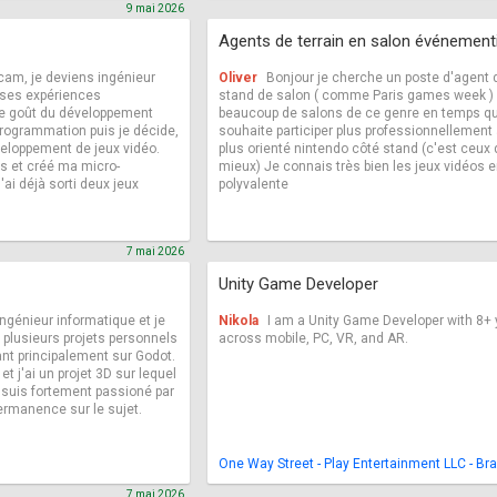
9 mai 2026
Agents de terrain en salon événementi
Icam, je deviens ingénieur
Oliver
Bonjour je cherche un poste d'agent d
erses expériences
stand de salon ( comme Paris games week ) J
 le goût du développement
beaucoup de salons de ce genre en temps que
rogrammation puis je décide,
souhaite participer plus professionnellement à
veloppement de jeux vidéo.
plus orienté nintendo côté stand (c'est ceux 
ns et créé ma micro-
mieux) Je connais très bien les jeux vidéos en
'ai déjà sorti deux jeux
polyvalente
7 mai 2026
Unity Game Developer
ingénieur informatique et je
Nikola
I am a Unity Game Developer with 8+ 
 plusieurs projets personnels
across mobile, PC, VR, and AR.
ant principalement sur Godot.
et j'ai un projet 3D sur lequel
e suis fortement passioné par
ermanence sur le sujet.
One Way Street - Play Entertainment LLC - Br
7 mai 2026