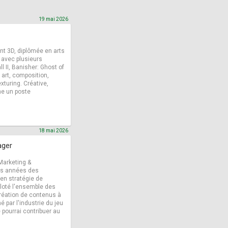
19 mai 2026
nt 3D, diplômée en arts
 avec plusieurs
 II, Banisher: Ghost of
art, composition,
exturing. Créative,
he un poste
18 mai 2026
ager
Marketing &
rs années des
en stratégie de
iloté l'ensemble des
réation de contenus à
é par l'industrie du jeu
 pourrai contribuer au