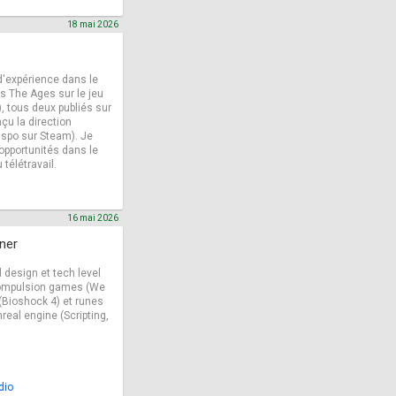
18 mai 2026
d'expérience dans le
s The Ages sur le jeu
, tous deux publiés sur
nçu la direction
dispo sur Steam). Je
opportunités dans le
 télétravail.
16 mai 2026
gner
 design et tech level
r Compulsion games (We
(Bioshock 4) et runes
eal engine (Scripting,
dio