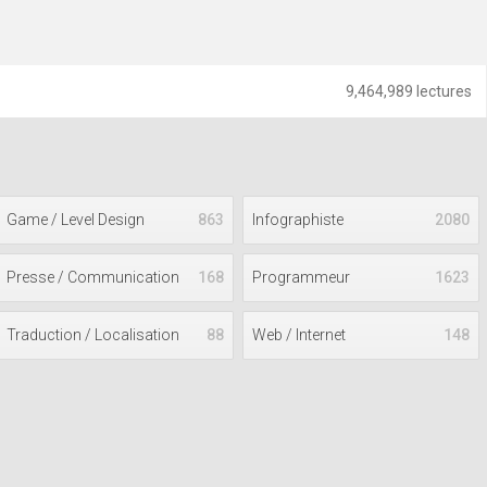
9,464,989 lectures
Game / Level Design
863
Infographiste
2080
Presse / Communication
168
Programmeur
1623
Traduction / Localisation
88
Web / Internet
148