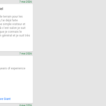
7 mai 2026
el
e terrain pour les
'ai déjà faite
 simple visiteur et
 c'est salon je suit
que je connais le
 général et je suit très
7 mai 2026
years of experience
ave Giant
6 mai 2026