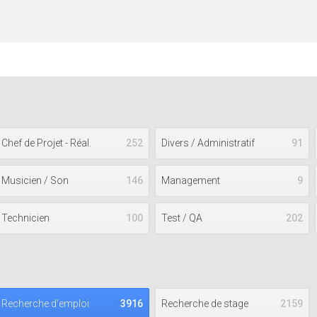
Chef de Projet - Réal.
252
Divers / Administratif
91
Musicien / Son
146
Management
9
Technicien
100
Test / QA
202
Recherche d'emploi
3916
Recherche de stage
2159