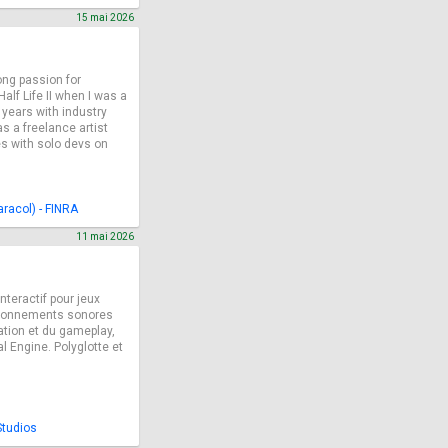
15 mai 2026
rong passion for
alf Life II when I was a
3 years with industry
s a freelance artist
es with solo devs on
racol) - FINRA
11 mai 2026
teractif pour jeux
vironnements sonores
ation et du gameplay,
l Engine. Polyglotte et
Studios