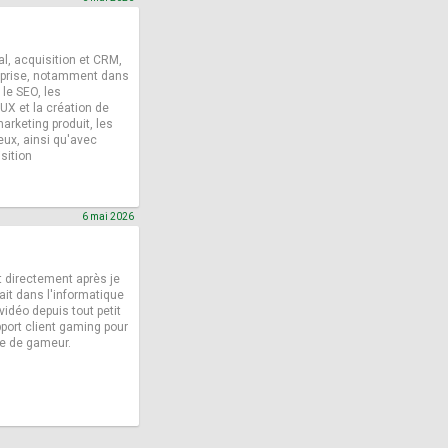
al, acquisition et CRM,
reprise, notamment dans
 le SEO, les
UX et la création de
arketing produit, les
ux, ainsi qu'avec
sition
6 mai 2026
t directement après je
tait dans l'informatique
vidéo depuis tout petit
pport client gaming pour
ce de gameur.