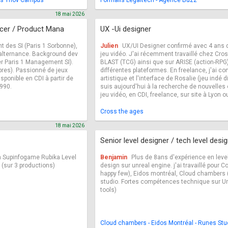
tes Ynov Campus
Formalis Legaltech - Agence Buzz
18 mai 2026
ucer / Product Mana
UX -Ui designer
des SI (Paris 1 Sorbonne),
Julien
UX/UI Designer confirmé avec 4 ans 
 alternance. Background dev
jeu vidéo. J'ai récemment travaillé chez Cros
r Paris 1 Management SI).
BLAST (TCG) ainsi que sur ARISE (action-RPG)
bres). Passionné de jeux
différentes plateformes. En freelance, j'ai co
sponible en CDI à partir de
artistique et l'interface de Rosalie (jeu indé 
990.
suis aujourd'hui à la recherche de nouvelles 
jeu vidéo, en CDI, freelance, sur site à Lyon ou
Cross the ages
18 mai 2026
Senior level designer / tech level desi
 Supinfogame Rubika Level
Benjamin
Plus de 8ans d'expérience en level
(sur 3 productions)
design sur unreal engine. j'ai travaillé pou
happy few), Eidos montréal, Cloud chambers 
studio. Fortes compétences technique sur Unr
tools)
Cloud chambers - Eidos Montréal - Runes Stu