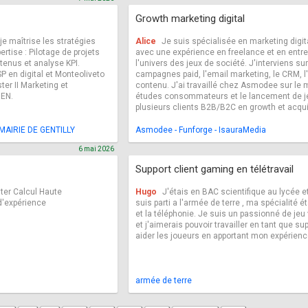
Growth marketing digital
je maîtrise les stratégies
Alice
Je suis spécialisée en marketing digit
ertise : Pilotage de projets
avec une expérience en freelance et en ent
tenus et analyse KPI.
l'univers des jeux de société. J'interviens sur
P en digital et Monteoliveto
campagnes paid, l'email marketing, le CRM, l'
ter II Marketing et
contenu. J'ai travaillé chez Asmodee sur le m
 EN.
études consommateurs et le lancement de je
plusieurs clients B2B/B2C en growth et acqui
MAIRIE DE GENTILLY
Asmodee - Funforge - IsauraMedia
6 mai 2026
Support client gaming en télétravail
ter Calcul Haute
Hugo
J'étais en BAC scientifique au lycée e
d'expérience
suis parti a l'armée de terre , ma spécialité é
et la téléphonie. Je suis un passionné de jeu 
et j'aimerais pouvoir travailler en tant que su
aider les joueurs en apportant mon expérien
armée de terre