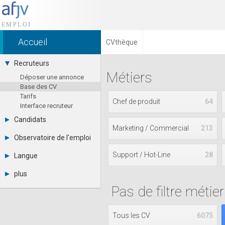
Accueil
CVthèque
Recruteurs
Métiers
Déposer une annonce
Base des CV
Tarifs
Chef de produit
64
Interface recruteur
Candidats
Marketing / Commercial
213
Consulter les annonces
Observatoire de l'emploi
Déposer un CV
Par région
Connexion
Support / Hot-Line
28
Langue
Par métier
Français
Par contrat
plus
English
Métiers et compétences
Pas de filtre métier
Actualités
Español
A propos
Partenaires
Tous les CV
6075
RSS