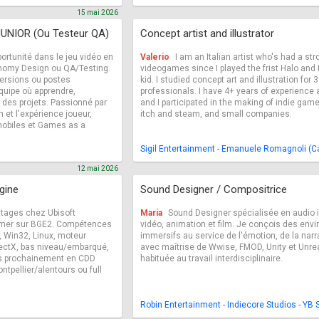
15 mai 2026
UNIOR (Ou Testeur QA)
Concept artist and illustrator
ortunité dans le jeu vidéo en
Valerio
I am an Italian artist who's had a st
nomy Design ou QA/Testing.
videogames since I played the frist Halo and H
mersions ou postes
kid. I studied concept art and illustration for 
équipe où apprendre,
professionals. I have 4+ years of experience a
 des projets. Passionné par
and I participated in the making of indie gam
n et l'expérience joueur,
itch and steam, and small companies.
mobiles et Games as a
Sigil Entertainment - Emanuele Romagnoli (Ca
12 mai 2026
gine
Sound Designer / Compositrice
stages chez Ubisoft
Maria
Sound Designer spécialisée en audio in
ammer sur BGE2. Compétences
vidéo, animation et film. Je conçois des en
s, Win32, Linux, moteur
immersifs au service de l'émotion, de la narr
ectX, bas niveau/embarqué,
avec maîtrise de Wwise, FMOD, Unity et Unrea
ès prochainement en CDD
habituée au travail interdisciplinaire.
ntpellier/alentours ou full
Robin Entertainment - Indiecore Studios - YB 