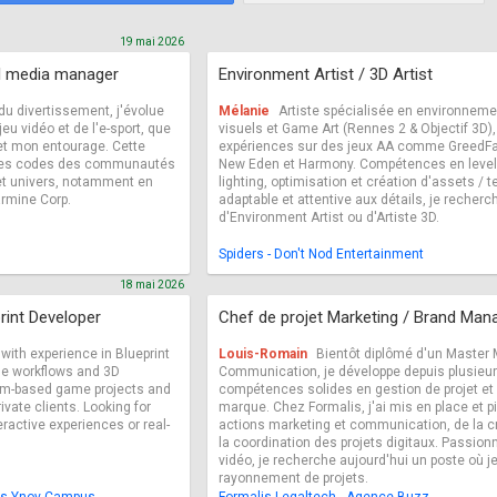
19 mai 2026
al media manager
Environment Artist / 3D Artist
t du divertissement, j'évolue
Mélanie
Artiste spécialisée en environneme
u vidéo et de l'e-sport, que
visuels et Game Art (Rennes 2 & Objectif 3D),
 et mon entourage. Cette
expériences sur des jeux AA comme GreedFall
les codes des communautés
New Eden et Harmony. Compétences en level 
et univers, notamment en
lighting, optimisation et création d'assets / t
rmine Corp.
adaptable et attentive aux détails, je recherc
d'Environment Artist ou d'Artiste 3D.
Spiders - Don't Nod Entertainment
18 mai 2026
print Developer
Chef de projet Marketing / Brand Man
 with experience in Blueprint
Louis-Romain
Bientôt diplômé d'un Master 
ime workflows and 3D
Communication, je développe depuis plusieu
am-based game projects and
compétences solides en gestion de projet et 
ivate clients. Looking for
marque. Chez Formalis, j'ai mis en place et p
ractive experiences or real-
actions marketing et communication, de la c
la coordination des projets digitaux. Passionn
vidéo, je recherche aujourd'hui un poste où je
rayonnement de projets.