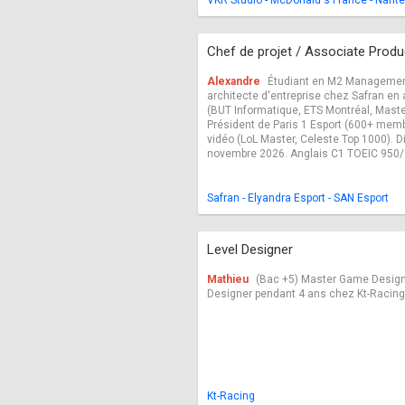
VKR Studio - McDonald's France - Nan
Chef de projet / Associate Prod
Alexandre
Étudiant en M2 Management 
architecte d'entreprise chez Safran en
(BUT Informatique, ETS Montréal, Maste
Président de Paris 1 Esport (600+ mem
vidéo (LoL Master, Celeste Top 1000). Di
novembre 2026. Anglais C1 TOEIC 950/
Safran - Elyandra Esport - SAN Esport
Level Designer
Mathieu
(Bac +5) Master Game Design
Designer pendant 4 ans chez Kt-Racing 
Kt-Racing