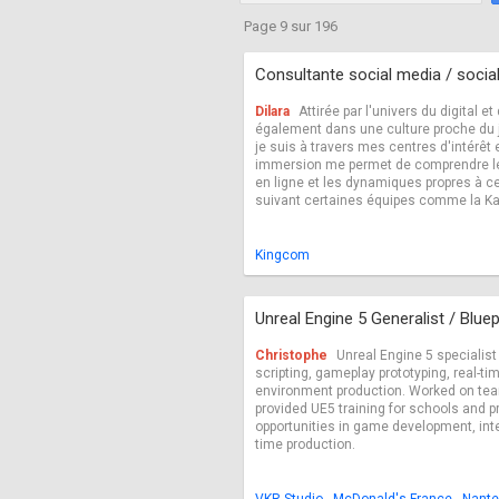
Fréquentation
Mentions légales
Page 9 sur 196
Consultante social media / soci
Dilara
Attirée par l'univers du digital e
également dans une culture proche du je
je suis à travers mes centres d'intérêt
immersion me permet de comprendre 
en ligne et les dynamiques propres à c
suivant certaines équipes comme la Ka
Kingcom
Unreal Engine 5 Generalist / Blue
Christophe
Unreal Engine 5 specialist
scripting, gameplay prototyping, real-t
environment production. Worked on te
provided UE5 training for schools and pr
opportunities in game development, inte
time production.