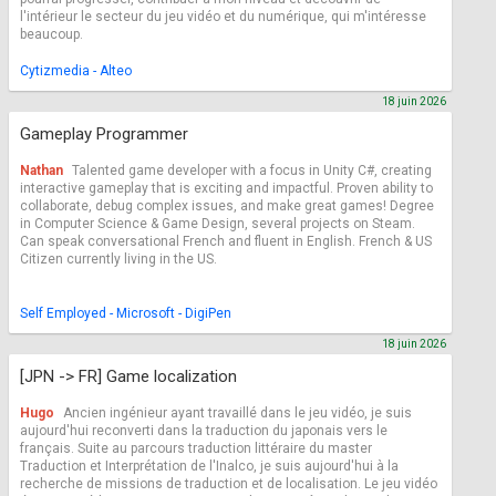
l'intérieur le secteur du jeu vidéo et du numérique, qui m'intéresse
beaucoup.
Cytizmedia - Alteo
18 juin 2026
Gameplay Programmer
Nathan
Talented game developer with a focus in Unity C#, creating
interactive gameplay that is exciting and impactful. Proven ability to
collaborate, debug complex issues, and make great games! Degree
in Computer Science & Game Design, several projects on Steam.
Can speak conversational French and fluent in English. French & US
Citizen currently living in the US.
Self Employed - Microsoft - DigiPen
18 juin 2026
[JPN -> FR] Game localization
Hugo
Ancien ingénieur ayant travaillé dans le jeu vidéo, je suis
aujourd'hui reconverti dans la traduction du japonais vers le
français. Suite au parcours traduction littéraire du master
Traduction et Interprétation de l'Inalco, je suis aujourd'hui à la
recherche de missions de traduction et de localisation. Le jeu vidéo