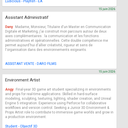
Ludicious - Playfish - EA
15 juin 2026
Assistant Administratif
Dany
Madame, Monsieur, Titulaire d'un Master en Communication
Digitale et Marketing, j'ai construit mon parcours autour de deux
axes complémentaires : la communication et les fonctions
administratives et opérationnelles. Cette double compétence me
permet aujourd'hui d'allier créativité, rigueur et sens de
l'organisation dans des environnements exigeants.
ASSISTANT VENTE - DARO FILMS
15 juin 2026
Environment Artist
Angy
Final-year 3D game art student specializing in environments
and props for real-time applications. Skilled in hard-surface
modeling, sculpting, texturing, lighting, shader creation, and Unreal
Engine 5 integration. Experience using Perforce for collaborative
workflows and version control. Seeking a Junior 3D Environment &
Props Artist role to contribute to immersive game worlds and grow in
a production environment.
Student - Objectif 3D