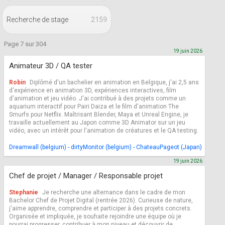
Recherche de stage
2159
Page 7 sur 304
19 juin 2026
Animateur 3D / QA tester
Robin
Diplômé d'un bachelier en animation en Belgique, j'ai 2,5 ans
d'expérience en animation 3D, expériences interactives, film
d'animation et jeu vidéo. J'ai contribué à des projets comme un
aquarium interactif pour Pairi Daiza et le film d'animation The
Smurfs pour Netflix. Maîtrisant Blender, Maya et Unreal Engine, je
travaille actuellement au Japon comme 3D Animator sur un jeu
vidéo, avec un intérêt pour l'animation de créatures et le QA testing.
Dreamwall (belgium) - dirtyMonitor (belgium) - ChateauPageot (Japan)
19 juin 2026
Chef de projet / Manager / Responsable projet
Stephanie
Je recherche une alternance dans le cadre de mon
Bachelor Chef de Projet Digital (rentrée 2026). Curieuse de nature,
j'aime apprendre, comprendre et participer à des projets concrets.
Organisée et impliquée, je souhaite rejoindre une équipe où je
pourrai progresser, contribuer à mon niveau et découvrir de