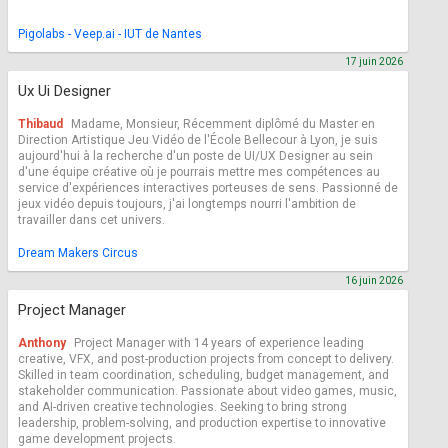
Pigolabs - Veep.ai - IUT de Nantes
17 juin 2026
Ux Ui Designer
Thibaud
Madame, Monsieur, Récemment diplômé du Master en
Direction Artistique Jeu Vidéo de l'École Bellecour à Lyon, je suis
aujourd'hui à la recherche d'un poste de UI/UX Designer au sein
d'une équipe créative où je pourrais mettre mes compétences au
service d'expériences interactives porteuses de sens. Passionné de
jeux vidéo depuis toujours, j'ai longtemps nourri l'ambition de
travailler dans cet univers.
Dream Makers Circus
16 juin 2026
Project Manager
Anthony
Project Manager with 14 years of experience leading
creative, VFX, and post-production projects from concept to delivery.
Skilled in team coordination, scheduling, budget management, and
stakeholder communication. Passionate about video games, music,
and AI-driven creative technologies. Seeking to bring strong
leadership, problem-solving, and production expertise to innovative
game development projects.