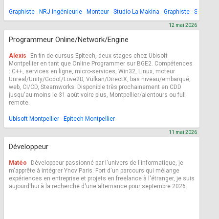
Graphiste - NRJ Ingénieurie - Monteur - Studio La Makina - Graphiste - SOS Ox
12 mai 2026
Programmeur Online/Network/Engine
Alexis
En fin de cursus Epitech, deux stages chez Ubisoft
Montpellier en tant que Online Programmer sur BGE2. Compétences
: C++, services en ligne, micro-services, Win32, Linux, moteur
Unreal/Unity/Godot/Löve2D, Vulkan/DirectX, bas niveau/embarqué,
web, CI/CD, Steamworks. Disponible très prochainement en CDD
jusqu'au moins le 31 août voire plus, Montpellier/alentours ou full
remote.
Ubisoft Montpellier - Epitech Montpellier
11 mai 2026
Développeur
Matéo
Développeur passionné par l'univers de l'informatique, je
m'apprête à intégrer Ynov Paris. Fort d'un parcours qui mélange
expériences en entreprise et projets en freelance à l'étranger, je suis
aujourd'hui à la recherche d'une alternance pour septembre 2026.