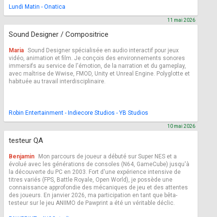
Lundi Matin - Onatica
11 mai 2026
Sound Designer / Compositrice
Maria
Sound Designer spécialisée en audio interactif pour jeux
vidéo, animation et film. Je conçois des environnements sonores
immersifs au service de l'émotion, de la narration et du gameplay,
avec maîtrise de Wwise, FMOD, Unity et Unreal Engine. Polyglotte et
habituée au travail interdisciplinaire.
Robin Entertainment - Indiecore Studios - YB Studios
10 mai 2026
testeur QA
Benjamin
Mon parcours de joueur a débuté sur Super NES et a
évolué avec les générations de consoles (N64, GameCube) jusqu'à
la découverte du PC en 2003. Fort d'une expérience intensive de
titres variés (FPS, Battle Royale, Open World), je possède une
connaissance approfondie des mécaniques de jeu et des attentes
des joueurs. En janvier 2026, ma participation en tant que bêta-
testeur sur le jeu ANIIMO de Pawprint a été un véritable déclic.