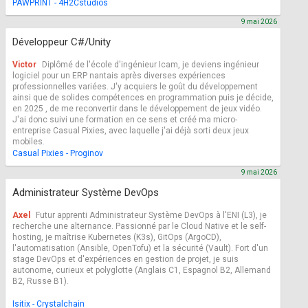
PAWPRINT - 4H2Cstudios
9 mai 2026
Développeur C#/Unity
Victor
Diplômé de l'école d'ingénieur Icam, je deviens ingénieur
logiciel pour un ERP nantais après diverses expériences
professionnelles variées. J'y acquiers le goût du développement
ainsi que de solides compétences en programmation puis je décide,
en 2025 , de me reconvertir dans le développement de jeux vidéo.
J'ai donc suivi une formation en ce sens et créé ma micro-
entreprise Casual Pixies, avec laquelle j'ai déjà sorti deux jeux
mobiles.
Casual Pixies - Proginov
9 mai 2026
Administrateur Système DevOps
Axel
Futur apprenti Administrateur Système DevOps à l'ENI (L3), je
recherche une alternance. Passionné par le Cloud Native et le self-
hosting, je maîtrise Kubernetes (K3s), GitOps (ArgoCD),
l'automatisation (Ansible, OpenTofu) et la sécurité (Vault). Fort d'un
stage DevOps et d'expériences en gestion de projet, je suis
autonome, curieux et polyglotte (Anglais C1, Espagnol B2, Allemand
B2, Russe B1).
Isitix - Crystalchain