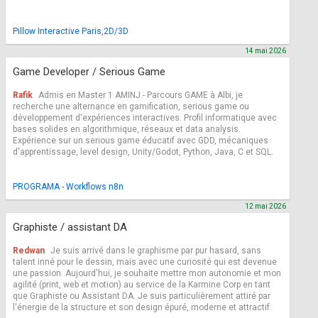
Pillow Interactive Paris,2D/3D
14 mai 2026
Game Developer / Serious Game
Rafik
Admis en Master 1 AMINJ - Parcours GAME à Albi, je
recherche une alternance en gamification, serious game ou
développement d'expériences interactives. Profil informatique avec
bases solides en algorithmique, réseaux et data analysis.
Expérience sur un serious game éducatif avec GDD, mécaniques
d'apprentissage, level design, Unity/Godot, Python, Java, C et SQL.
PROGRAMA - Workflows n8n
12 mai 2026
Graphiste / assistant DA
Redwan
Je suis arrivé dans le graphisme par pur hasard, sans
talent inné pour le dessin, mais avec une curiosité qui est devenue
une passion. Aujourd'hui, je souhaite mettre mon autonomie et mon
agilité (print, web et motion) au service de la Karmine Corp en tant
que Graphiste ou Assistant DA. Je suis particulièrement attiré par
l'énergie de la structure et son design épuré, moderne et attractif.