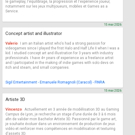
le gameplay, l'équilibrage, la progression et l'expérience joueur,
notamment sur les jeux multijoueurs, mobiles et Games as a
Service.
15 mai 2026
Concept artist and illustrator
Valerio
I am an Italian artist who's had a strong passion for
videogames since I played the frist Halo and Half Life II when I was a
kid. I studied concept art and illustration for 3 years with industry
professionals. I have 4+ years of experience as a freelance artist
and I participated in the making of indie games with solo devs on
itch and steam, and small companies.
Sigil Entertainment - Emanuele Romagnoli (Caracol) - FINRA
15 mai 2026
Artiste 3D
Vincenzo
Actuellement en 3 année de modélisation 3D au Gaming
Campus de Lyon, je recherche un stage d'une durée de 3 à 6 mois
afin de valider mon Bachelor Artiste 3D. Passionné par le game art,
je souhaite évoluer dans un environnement de production de jeux
vidéo et renforcer mes compétences en modélisation et texturing
d'assets 3D.